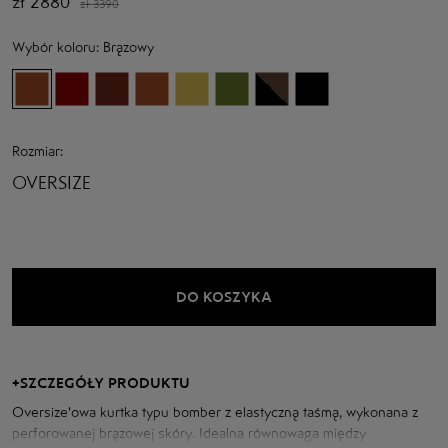
zł
2880
zł
3390
Wybór koloru:
Brązowy
Rozmiar:
OVERSIZE
DO KOSZYKA
+
SZCZEGÓŁY PRODUKTU
Oversize'owa kurtka typu bomber z elastyczną taśmą, wykonana z
perforowanej brązowej skóry. Idealna równowaga między