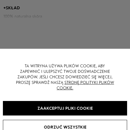
praktycznością, komfortem i nowoczesnym wzornictwem.
+
SKŁAD
100% naturalna skóra
Parametry kurtki:
Obwód klatki piersiowej: 94 cm
Długość tyłu: 49 cm
Długość rękawa od szyi: 80 cm
TA WITRYNA UŻYWA PLIKÓW COOKIE, ABY
MOŻE CI SIĘ RÓWNIEŻ SPODOBAĆ
ZAPEWNIĆ I ULEPSZYĆ TWOJE DOŚWIADCZENIE
ZAKUPÓW. JEŚLI CHCESZ DOWIEDZIEĆ SIĘ WIĘCEJ,
PROSZĘ SPRAWDŹ NASZĄ
STRONĘ POLITYKI PLIKÓW
COOKIE.
ZAAKCEPTUJ PLIKI COOKIE
ODRZUĆ WSZYSTKIE