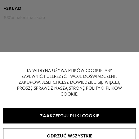
stylowy i nowoczesny look.
+
SKŁAD
Parametry kurtki:
100% naturalna skóra
Obwód klatki piersiowej: 149 cm
Długość tyłu: 75 cm
Długość rękawa od szyi: 80 cm
Wzrost modelki: 175 cm
TA WITRYNA UŻYWA PLIKÓW COOKIE, ABY
MOŻE CI SIĘ RÓWNIEŻ SPODOBAĆ
ZAPEWNIĆ I ULEPSZYĆ TWOJE DOŚWIADCZENIE
ZAKUPÓW. JEŚLI CHCESZ DOWIEDZIEĆ SIĘ WIĘCEJ,
PROSZĘ SPRAWDŹ NASZĄ
STRONĘ POLITYKI PLIKÓW
COOKIE.
SALE -
15
%
ZAAKCEPTUJ PLIKI COOKIE
ODRZUĆ WSZYSTKIE