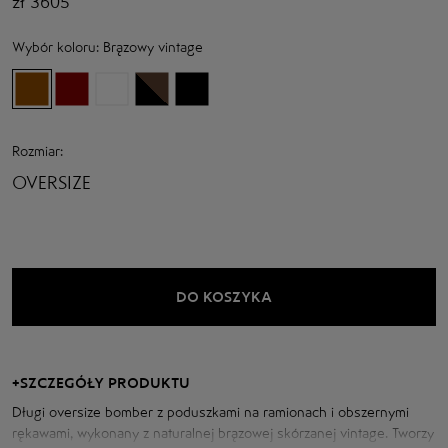
zł
3605
Wybór koloru:
Brązowy vintage
Rozmiar:
OVERSIZE
DO KOSZYKA
+
SZCZEGÓŁY PRODUKTU
Długi oversize bomber z poduszkami na ramionach i obszernymi
rękawami, wykonany z naturalnej brązowej skórzanej vintage. Tworzy