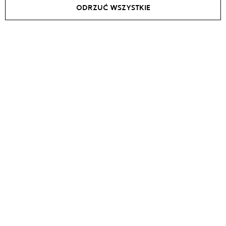
ODRZUĆ WSZYSTKIE
Dress ELISE
Sukienka ROSALIE
zł
920
zł
505
zł
630
SALE -
40
%
SALE -
15
%