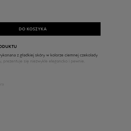
DO KOSZYKA
RODUKTU
wykonana z gładkiej skóry w kolorze ciemnej czekolady
ary, prezentuje się niezwykle elegancko i pewnie.
 pagonami podkreślają charakter kroju, a głęboki,
ry dodaje jej luksusu i szlachetności.
ra
iowej: 102 cm
m
szyi: 81 cm
6 cm