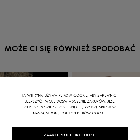
MOŻE CI SIĘ RÓWNIEŻ SPODOBAĆ
SALE -
15
%
TA WITRYNA UŻYWA PLIKÓW COOKIE, ABY ZAPEWNIĆ I
ULEPSZYĆ TWOJE DOŚWIADCZENIE ZAKUPÓW. JEŚLI
CHCESZ DOWIEDZIEĆ SIĘ WIĘCEJ, PROSZĘ SPRAWDŹ
NASZĄ
STRONĘ POLITYKI PLIKÓW COOKIE.
ZAAKCEPTUJ PLIKI COOKIE