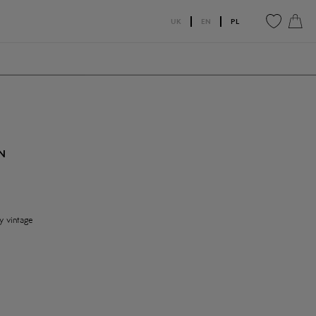
UK
EN
PL
0
0
N
y vintage