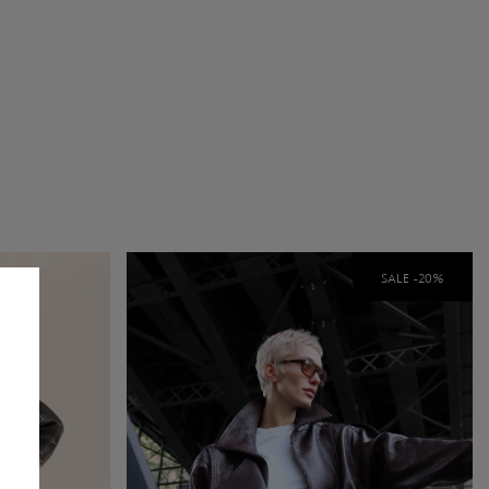
SALE -
20
%