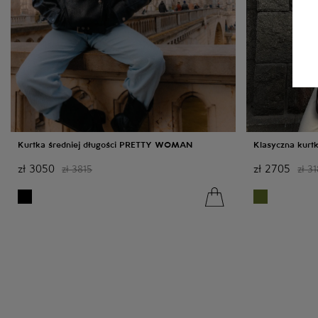
Kurtka średniej długości PRETTY WOMAN
Klasyczna kurt
zł
3050
zł
2705
zł
3815
zł
31