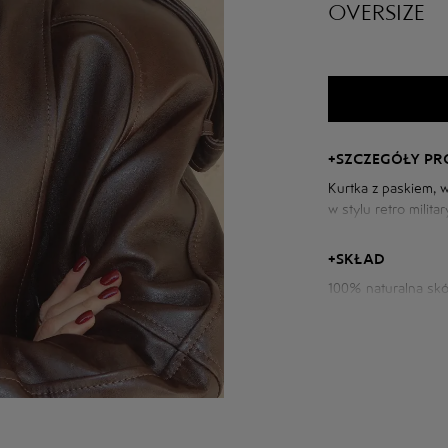
OVERSIZE
+
SZCZEGÓŁY P
Kurtka z paskiem, 
w stylu retro milit
Obszerne ramiona z
soczysty odcień skó
+
SKŁAD
100% naturalna skó
Parametry kurtki:
Obwód klatki piers
Długość tyłu: 68 c
Długość rękawa od 
Wzrost modelki: 17