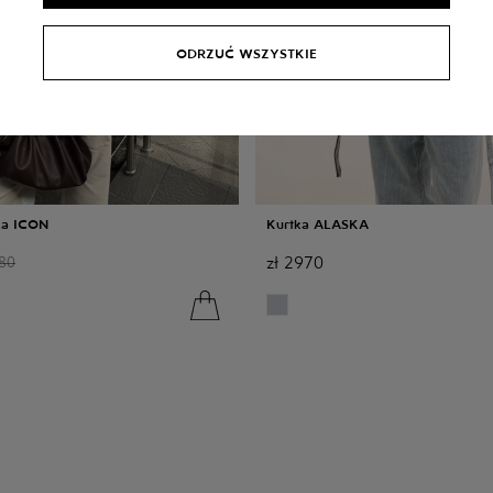
ODRZUĆ WSZYSTKIE
ka ICON
Kurtka ALASKA
zł
2970
80