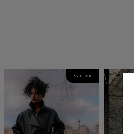
SALE -
20
%