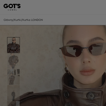
Główny
/
Kurtki
/
Kurtka LONDON