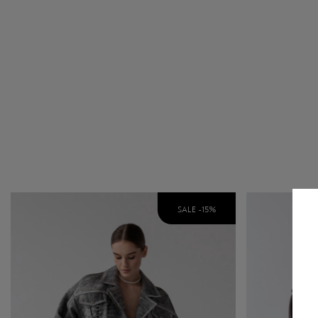
SALE -
15
%