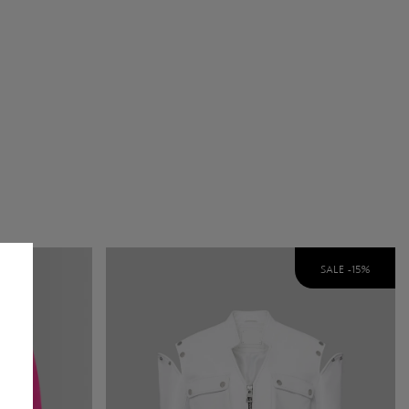
9 cm
SALE -
15
%