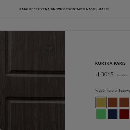
KATALOG
PRZECENA %
NOWOŚCI
KONTAKT
O NASZEJ MARCE
KURTKA PARIS
zł
3065
zł
3605
Wybór koloru:
Beżow