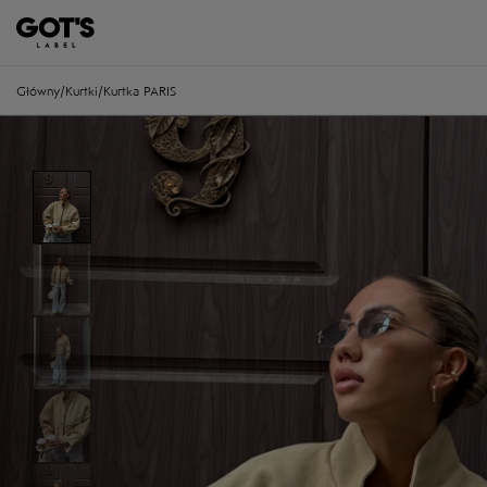
Główny
/
Kurtki
/
Kurtka PARIS