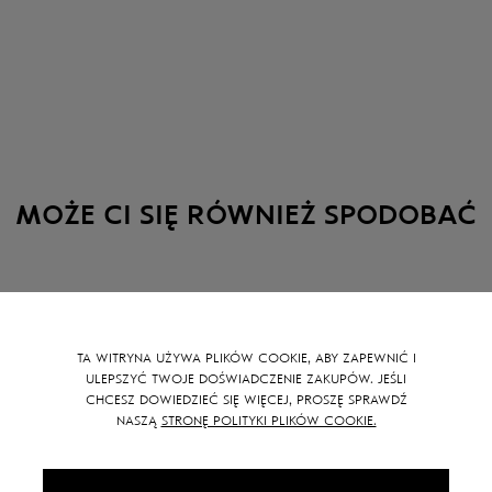
Wzrost modelki: 16
MOŻE CI SIĘ RÓWNIEŻ SPODOBAĆ
SALE -
15
%
TA WITRYNA UŻYWA PLIKÓW COOKIE, ABY ZAPEWNIĆ I
ULEPSZYĆ TWOJE DOŚWIADCZENIE ZAKUPÓW. JEŚLI
CHCESZ DOWIEDZIEĆ SIĘ WIĘCEJ, PROSZĘ SPRAWDŹ
NASZĄ
STRONĘ POLITYKI PLIKÓW COOKIE.