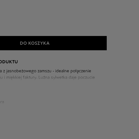
DO KOSZYKA
RODUKTU
a z jasnobeżowego zamszu - idealne połączenie
 i miękkiej faktury. Luźna sylwetka daje poczucie
etny odcień dodaje elegancji wizerunkowi.
ra
iowej: 108 cm
m
szyi: 77 cm