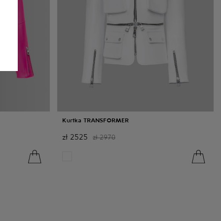
Kurtka TRANSFORMER
zł
2525
zł
2970