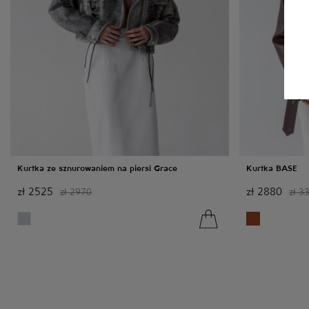
Kurtka ze sznurowaniem na piersi Grace
Kurtka BASE
zł
2525
zł
2880
zł
2970
zł
3