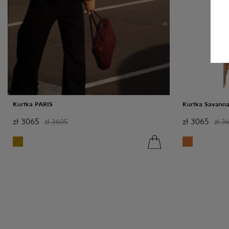
Kurtka PARIS
Kurtka Savann
zł
3065
zł
3065
zł
3605
zł
3