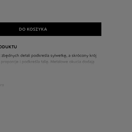
DO KOSZYKA
RODUKTU
 zbędnych detali podkreśla sylwetkę, a skrócony krój
proporcje i podkreśla talię. Metalowe okucia dodają
enia i kompletności.
gęsta i odporna na zużycie – dobrze trzyma kształt i
skazitelnie nawet przy intensywnym użytkowaniu.
ra
iowej: 104 cm
m
szyi: 76 cm
6 cm