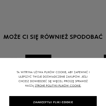
MOŻE CI SIĘ RÓWNIEŻ SPODOBAĆ
SALE -
15
%
TA WITRYNA UŻYWA PLIKÓW COOKIE, ABY ZAPEWNIĆ I
ULEPSZYĆ TWOJE DOŚWIADCZENIE ZAKUPÓW. JEŚLI
CHCESZ DOWIEDZIEĆ SIĘ WIĘCEJ, PROSZĘ SPRAWDŹ
NASZĄ
STRONĘ POLITYKI PLIKÓW COOKIE.
ZAAKCEPTUJ PLIKI COOKIE