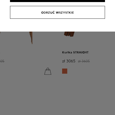
ODRZUĆ WSZYSTKIE
a
Kurtka STRAIGHT
zł
3065
605
zł
3605