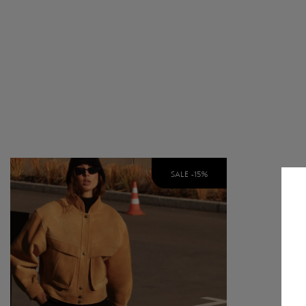
SALE -
15
%