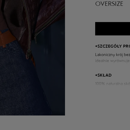
OVERSIZE
+
SZCZEGÓŁY P
Lakoniczny krój bez
idealnie wyrównuje 
nowoczesnego brzmi
Skóra jest miękka, 
+
SKŁAD
prezentuje się nie
100% naturalna skó
Parametry kurtki:
Obwód klatki piers
Długość tyłu: 48 c
Długość rękawa od 
Wzrost modelki: 17