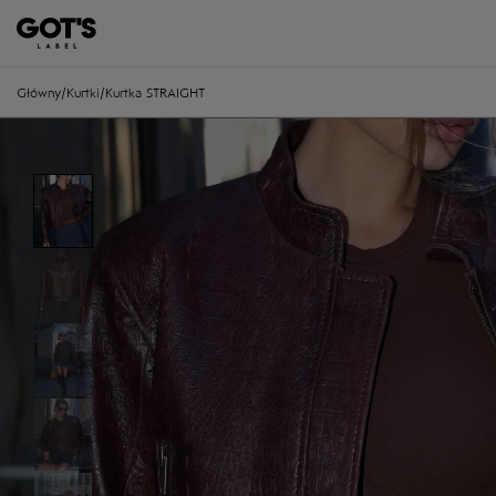
Główny
/
Kurtki
/
Kurtka STRAIGHT