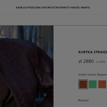
KATALOG
PRZECENA %
NOWOŚCI
KONTAKT
O NASZEJ MARCE
KURTKA STRAIG
zł
2880
zł
3390
Wybór koloru:
Brązow
Rozmiar: