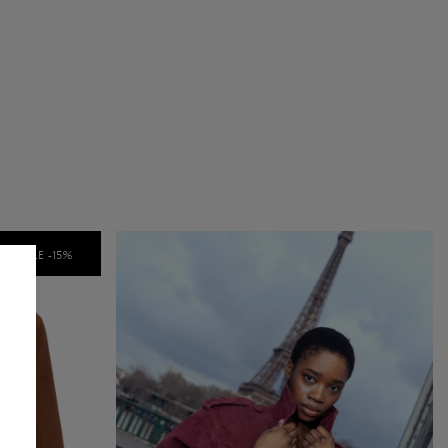
SALE -
15
%