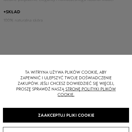
wykonany jest z gładkiej skóry o delikatnym połysku, który
podkreśla ekskluzywny charakter produktu. Szeroki kołnierz z
+
SKŁAD
klapami dodaje mu struktury, a obszerne rękawy modelują
100% naturalna skóra
nowoczesną sylwetkę.
Parametry kurtki:
Obwód klatki piersiowej: 120 cm
Długość tyłu: 48 cm
Długość rękawa od szyi: 79 cm
TA WITRYNA UŻYWA PLIKÓW COOKIE, ABY
MOŻE CI SIĘ RÓWNIEŻ SPODOBAĆ
ZAPEWNIĆ I ULEPSZYĆ TWOJE DOŚWIADCZENIE
Wzrost modelki: 176 cm
ZAKUPÓW. JEŚLI CHCESZ DOWIEDZIEĆ SIĘ WIĘCEJ,
PROSZĘ SPRAWDŹ NASZĄ
STRONĘ POLITYKI PLIKÓW
COOKIE.
SALE -
15
%
SALE -
15
%
ZAAKCEPTUJ PLIKI COOKIE