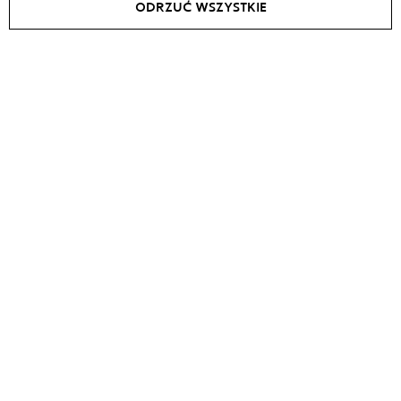
ODRZUĆ WSZYSTKIE
Kurtka PILOT
Kurtka ze sznurowaniem na
piersi Grace
zł
3065
zł
2525
zł
3605
zł
2970
SALE -
15
%