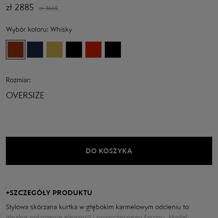
zł
2885
zł
3605
Wybór koloru:
Whisky
Rozmiar:
OVERSIZE
DO KOSZYKA
+
SZCZEGÓŁY PRODUKTU
Stylowa skórzana kurtka w głębokim karmelowym odcieniu to
idealne połączenie elegancji i nowoczesnego fasonu. Model