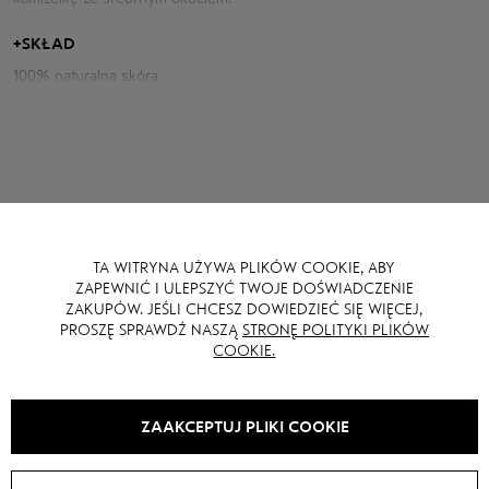
Parametry kurtki:
+
SKŁAD
100% naturalna skóra
Obwód klatki piersiowej: 104 cm
Długość tyłu: 61 cm
Długość rękawa od szyi: 78 cm
Wzrost modelki: 173 cm
TA WITRYNA UŻYWA PLIKÓW COOKIE, ABY
MOŻE CI SIĘ RÓWNIEŻ SPODOBAĆ
ZAPEWNIĆ I ULEPSZYĆ TWOJE DOŚWIADCZENIE
ZAKUPÓW. JEŚLI CHCESZ DOWIEDZIEĆ SIĘ WIĘCEJ,
PROSZĘ SPRAWDŹ NASZĄ
STRONĘ POLITYKI PLIKÓW
COOKIE.
SALE -
20
%
SALE -
40
%
ZAAKCEPTUJ PLIKI COOKIE