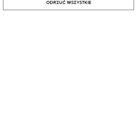
ODRZUĆ WSZYSTKIE
Kurtka średniej długości PRETTY
Koszula EMBER
WOMAN
zł
3050
zł
1525
zł
3815
zł
2545
NEW
SALE -
15
%
SALE -
40
%