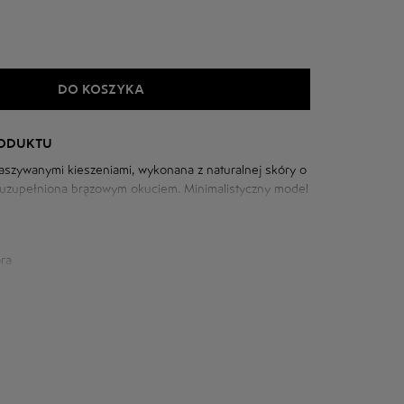
DO KOSZYKA
RODUKTU
naszywanymi kieszeniami, wykonana z naturalnej skóry o
e i uzupełniona brązowym okuciem. Minimalistyczny model
lizacji.
ra
iowej: 120 cm
m
szyi: 77 cm
7 cm