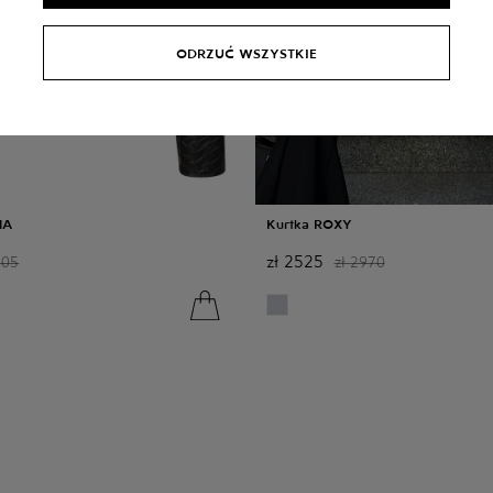
ODRZUĆ WSZYSTKIE
NA
Kurtka ROXY
zł
2525
605
zł
2970