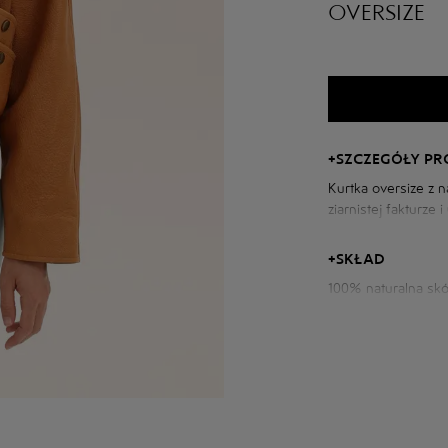
OVERSIZE
+
SZCZEGÓŁY P
Kurtka oversize z 
ziarnistej fakturz
do nowoczesnych sty
+
SKŁAD
Parametry kurtki:
100% naturalna skó
Obwód klatki piers
Długość tyłu: 51 c
Długość rękawa od 
Wzrost modelki: 17