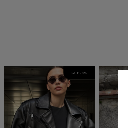
SALE -
15
%