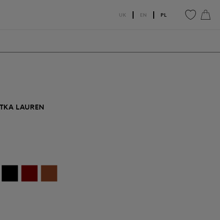
UK
EN
PL
0
0
TKA LAUREN