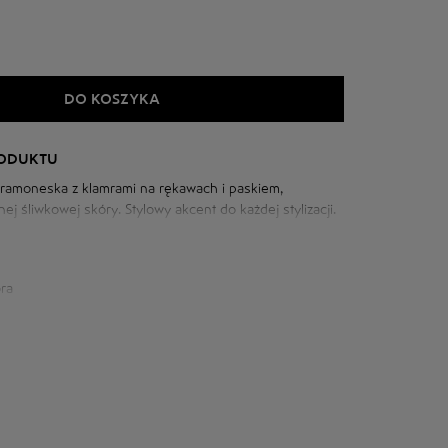
DO KOSZYKA
RODUKTU
u ramoneska z klamrami na rękawach i paskiem,
ej śliwkowej skóry. Stylowy akcent do każdej stylizacji.
ra
iowej: 102 cm
m
szyi: 82 cm