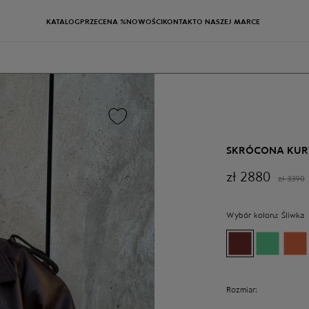
KATALOG
PRZECENA %
NOWOŚCI
KONTAKT
O NASZEJ MARCE
SKRÓCONA KUR
zł
2880
zł
3390
Wybór koloru:
Śliwka
Rozmiar: