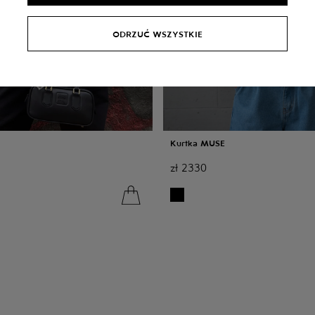
ODRZUĆ WSZYSTKIE
Kurtka MUSE
zł
2330