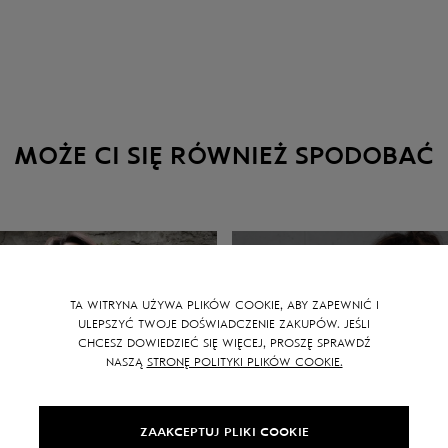
MOŻE CI SIĘ RÓWNIEŻ SPODOBAĆ
TA WITRYNA UŻYWA PLIKÓW COOKIE, ABY ZAPEWNIĆ I
ULEPSZYĆ TWOJE DOŚWIADCZENIE ZAKUPÓW. JEŚLI
CHCESZ DOWIEDZIEĆ SIĘ WIĘCEJ, PROSZĘ SPRAWDŹ
NASZĄ
STRONĘ POLITYKI PLIKÓW COOKIE.
ZAAKCEPTUJ PLIKI COOKIE