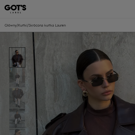
Główny
/
Kurtki
/
Skrócona kurtka Lauren