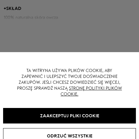
dodatkami.
+
SKŁAD
Parametry kożucha:
100% naturalna skóra owcza
Obwód klatki piersiowej: 118 cm
Długość tyłu: 69 cm
Długość rękawa od szyi: 80 cm
Wzrost modelki: 175 cm
TA WITRYNA UŻYWA PLIKÓW COOKIE, ABY
MOŻE CI SIĘ RÓWNIEŻ SPODOBAĆ
ZAPEWNIĆ I ULEPSZYĆ TWOJE DOŚWIADCZENIE
ZAKUPÓW. JEŚLI CHCESZ DOWIEDZIEĆ SIĘ WIĘCEJ,
PROSZĘ SPRAWDŹ NASZĄ
STRONĘ POLITYKI PLIKÓW
COOKIE.
SALE -
40
%
ZAAKCEPTUJ PLIKI COOKIE
ODRZUĆ WSZYSTKIE