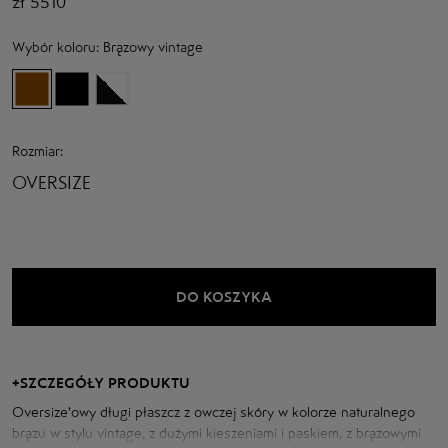
zł
5510
Wybór koloru:
Brązowy vintage
Rozmiar:
OVERSIZE
DO KOSZYKA
+
SZCZEGÓŁY PRODUKTU
Oversize'owy długi płaszcz z owczej skóry w kolorze naturalnego
brązu w stylu vintage, z dużymi kieszeniami i paskiem, z brązowymi