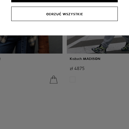
ODRZUĆ WSZYSTKIE
R
Kożuch MADISON
zł
4875