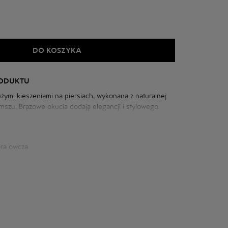
DO KOSZYKA
RODUKTU
żymi kieszeniami na piersiach, wykonana z naturalnej
mszu. Brązowe okucia dodają elegancji i stylowego
praktyczny model na każdą pogodę.
óra owcza
iowej: 96 cm
m
szyi: 71 cm