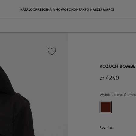
KATALOG
PRZECENA %
NOWOŚCI
KONTAKT
O NASZEJ MARCE
KOŻUCH BOMBE
zł
4240
Wybór koloru:
Ciemno
Rozmiar: