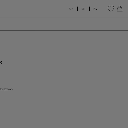
UK
EN
PL
0
0
R
brązowy