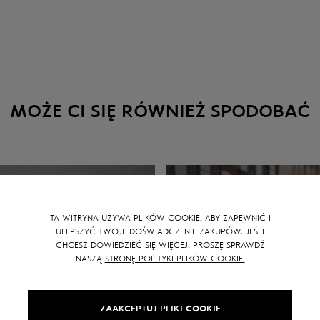
MOŻE CI SIĘ RÓWNIEŻ SPODOBAĆ
TA WITRYNA UŻYWA PLIKÓW COOKIE, ABY ZAPEWNIĆ I
ULEPSZYĆ TWOJE DOŚWIADCZENIE ZAKUPÓW. JEŚLI
CHCESZ DOWIEDZIEĆ SIĘ WIĘCEJ, PROSZĘ SPRAWDŹ
NASZĄ
STRONĘ POLITYKI PLIKÓW COOKIE.
ZAAKCEPTUJ PLIKI COOKIE