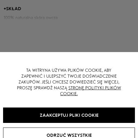
Parametry kozuch:
+
SKŁAD
100% naturalna skóra owcza
Obwód klatki piersiowej: 106 cm
Długość tyłu: 45 cm
Długość rękawa od szyi: 81 cm
Wzrost modelki: 170 cm
TA WITRYNA UŻYWA PLIKÓW COOKIE, ABY
MOŻE CI SIĘ RÓWNIEŻ SPODOBAĆ
ZAPEWNIĆ I ULEPSZYĆ TWOJE DOŚWIADCZENIE
ZAKUPÓW. JEŚLI CHCESZ DOWIEDZIEĆ SIĘ WIĘCEJ,
PROSZĘ SPRAWDŹ NASZĄ
STRONĘ POLITYKI PLIKÓW
COOKIE.
ZAAKCEPTUJ PLIKI COOKIE
ODRZUĆ WSZYSTKIE