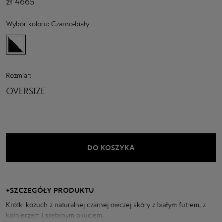
zł
4665
Wybór koloru:
Czarno-biały
Rozmiar:
OVERSIZE
DO KOSZYKA
+
SZCZEGÓŁY PRODUKTU
Krótki kożuch z naturalnej czarnej owczej skóry z białym futrem, z
kołnierzem i srebrnym okuciem.