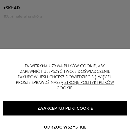
długość do połowy uda, co tworzy zrównoważoną sylwetkę.
+
SKŁAD
100% naturalna skóra
Parametry spodenki:
Długość: 46 cm
Obwód talii: 70 cm
Obwód bioder: 104 cm
Wzrost modelki: 176
TA WITRYNA UŻYWA PLIKÓW COOKIE, ABY
MOŻE CI SIĘ RÓWNIEŻ SPODOBAĆ
ZAPEWNIĆ I ULEPSZYĆ TWOJE DOŚWIADCZENIE
ZAKUPÓW. JEŚLI CHCESZ DOWIEDZIEĆ SIĘ WIĘCEJ,
PROSZĘ SPRAWDŹ NASZĄ
STRONĘ POLITYKI PLIKÓW
COOKIE.
SALE -
10
%
SALE -
20
%
ZAAKCEPTUJ PLIKI COOKIE
ODRZUĆ WSZYSTKIE