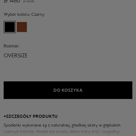
zł
1460
zł
1825
Wybór koloru:
Czarny
Rozmiar:
OVERSIZE
DO KOSZYKA
+
SZCZEGÓŁY PRODUKTU
Spodenki wykonane są z naturalnej, gładkiej skóry w głębokim
czarnym kolorze. Model ma prosty, lekko luźny krój i wygodną