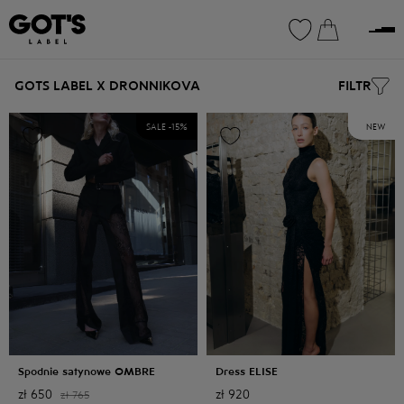
0
0
GOTS LABEL X DRONNIKOVA
FILTR
SALE -
15
%
NEW
Spodnie satynowe OMBRE
Dress ELISE
zł
650
zł
920
zł
765