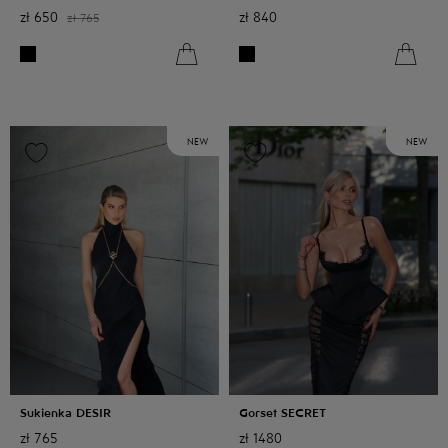
zł
650
zł
840
zł
765
NEW
NEW
Sukienka DESIR
Gorset SECRET
zł
765
zł
1480