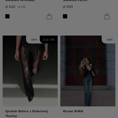
zł
640
zł
600
zł
710
NEW
SALE -
15
%
NEW
Spodnie Ombre z Gniecionej
Gorset AURA
Tkaniny