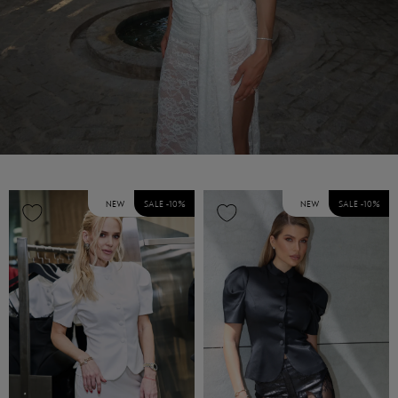
NEW
SALE -
10
%
NEW
SALE -
10
%