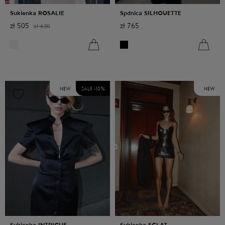
Sukienka ROSALIE
Spdnica SILHOUETTE
zł
505
zł
765
zł
630
NEW
SALE -
10
%
NEW
Sukienka INTRIGUE
Sukienka ECLAT