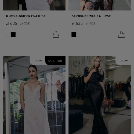
Kurtka-bluzka ECLIPSE
Kurtka-bluzka ECLIPSE
zł
635
zł
635
zł
705
zł
705
NEW
SALE -
20
%
NEW