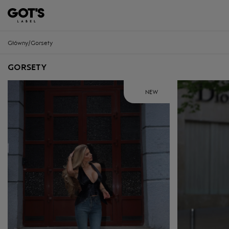
Główny
/
Gorsety
GORSETY
NEW