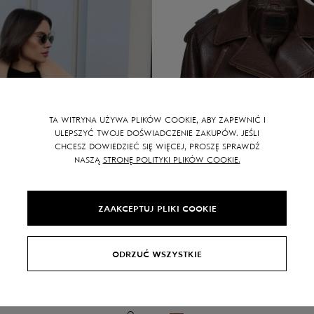
TA WITRYNA UŻYWA PLIKÓW COOKIE, ABY ZAPEWNIĆ I
ULEPSZYĆ TWOJE DOŚWIADCZENIE ZAKUPÓW. JEŚLI
CHCESZ DOWIEDZIEĆ SIĘ WIĘCEJ, PROSZĘ SPRAWDŹ
NASZĄ
STRONĘ POLITYKI PLIKÓW COOKIE.
ZAAKCEPTUJ PLIKI COOKIE
ODRZUĆ WSZYSTKIE
CA
Skrcona kurtka Lauren
zł
2880
zł
3390