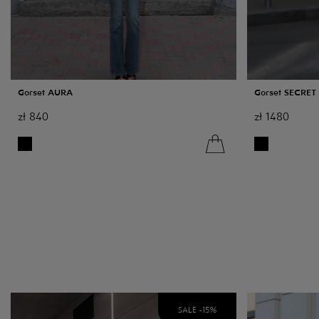
Gorset AURA
Gorset SECRET
zł
840
zł
1480
SALE -
15
%