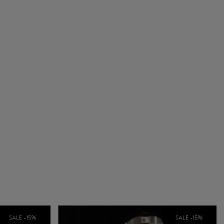
SALE -
15
%
SALE -
15
%