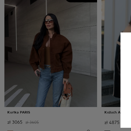
Kurtka PARIS
Kożuch ARCTI
zł
3065
zł
4875
zł
3605