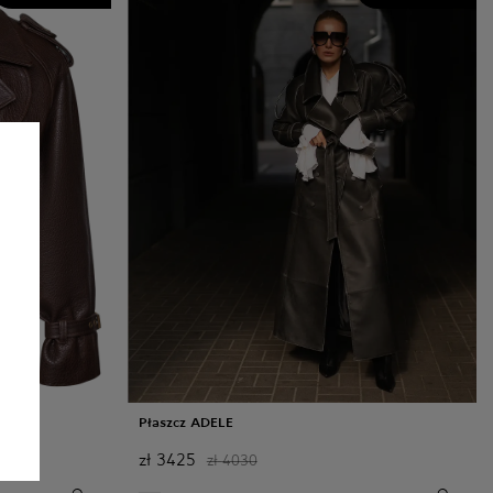
Płaszcz ADELE
zł
3425
zł
4030