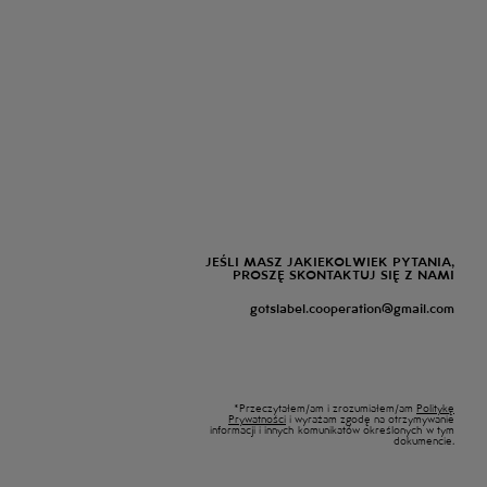
JEŚLI MASZ JAKIEKOLWIEK PYTANIA,
PROSZĘ SKONTAKTUJ SIĘ Z NAMI
gotslabel.cooperation@gmail.com
*Przeczytałem/am i zrozumiałem/am
Politykę
Prywatności
i wyrażam zgodę na otrzymywanie
informacji i innych komunikatów określonych w tym
dokumencie.