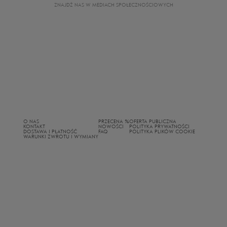
ZNAJDŹ NAS W MEDIACH SPOŁECZNOŚCIOWYCH
O NAS
PRZECENA %
OFERTA PUBLICZNA
KONTAKT
NOWOŚCI
POLITYKA PRYWATNOŚCI
DOSTAWA I PŁATNOŚĆ
FAQ
POLITYKA PLIKÓW COOKIE
WARUNKI ZWROTU I WYMIANY