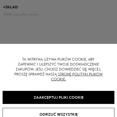
dodaje jej głębi i charakteru.
+
SKŁAD
100% naturalna skóra
Parametry kurtki:
Obwód klatki piersiowej: 112 cm
Długość tyłu: 51 cm
Długość rękawa od szyi: 78 cm
Wzrost modelki: 170 cm
TA WITRYNA UŻYWA PLIKÓW COOKIE, ABY
MOŻE CI SIĘ RÓWNIEŻ SPODOBAĆ
ZAPEWNIĆ I ULEPSZYĆ TWOJE DOŚWIADCZENIE
ZAKUPÓW. JEŚLI CHCESZ DOWIEDZIEĆ SIĘ WIĘCEJ,
PROSZĘ SPRAWDŹ NASZĄ
STRONĘ POLITYKI PLIKÓW
COOKIE.
SALE -
40
%
NEW
SALE -
15
%
ZAAKCEPTUJ PLIKI COOKIE
ODRZUĆ WSZYSTKIE