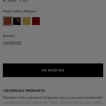
zł
3065
zł
3605
Wybór koloru:
Brązowy
Rozmiar:
OVERSIZE
DO KOSZYKA
+
SZCZEGÓŁY PRODUKTU
Przycięta kurtka wykonana z brązowej skóry jumbo jest uosobieniem
nienagannego stylu i pewności siebie. Głęboka faktura skóry jumbo