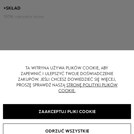
każdej stylizacji nuty siły i swobody.
+
SKŁAD
100% naturalna skóra
Parametry kurtki:
Obwód klatki piersiowej: 112 cm
Długość tyłu: 51 cm
Długość rękawa od szyi: 78 cm
Wzrost modelki: 170 cm
TA WITRYNA UŻYWA PLIKÓW COOKIE, ABY
MOŻE CI SIĘ RÓWNIEŻ SPODOBAĆ
ZAPEWNIĆ I ULEPSZYĆ TWOJE DOŚWIADCZENIE
ZAKUPÓW. JEŚLI CHCESZ DOWIEDZIEĆ SIĘ WIĘCEJ,
PROSZĘ SPRAWDŹ NASZĄ
STRONĘ POLITYKI PLIKÓW
COOKIE.
NEW
SALE -
15
%
NEW
SALE -
15
%
ZAAKCEPTUJ PLIKI COOKIE
ODRZUĆ WSZYSTKIE