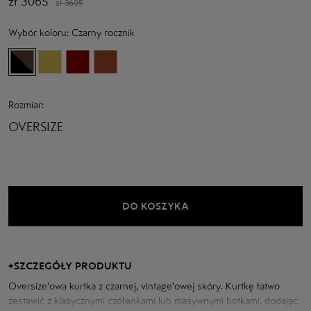
zł
3065
zł
3605
Wybór koloru:
Сzarny rocznik
Rozmiar:
OVERSIZE
DO KOSZYKA
+
SZCZEGÓŁY PRODUKTU
Oversize'owa kurtka z czarnej, vintage'owej skóry. Kurtkę łatwo
zestawić z klasycznymi czółenkami lub masywnymi botkami, dodając