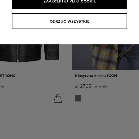
ZAAKCEPTUJ PLIKI COOKIE
ODRZUĆ WSZYSTKIE
a STRONG
Klasyczna kurtka ICON
zł
2705
15
zł
3180