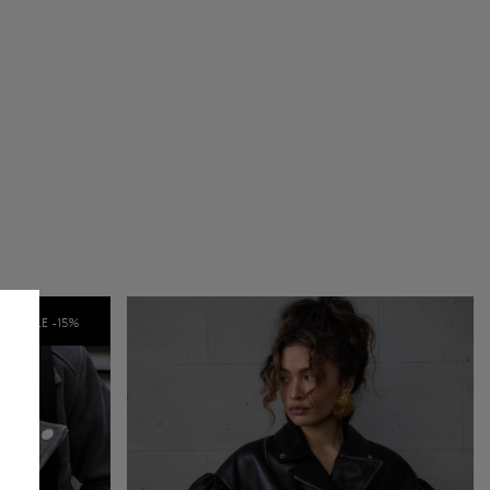
9 cm
SALE -
15
%