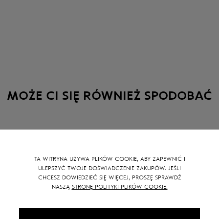
Wzrost modelki: 16
MOŻE CI SIĘ RÓWNIEŻ SPODOBAĆ
SALE -
15
%
TA WITRYNA UŻYWA PLIKÓW COOKIE, ABY ZAPEWNIĆ I
ULEPSZYĆ TWOJE DOŚWIADCZENIE ZAKUPÓW. JEŚLI
CHCESZ DOWIEDZIEĆ SIĘ WIĘCEJ, PROSZĘ SPRAWDŹ
NASZĄ
STRONĘ POLITYKI PLIKÓW COOKIE.