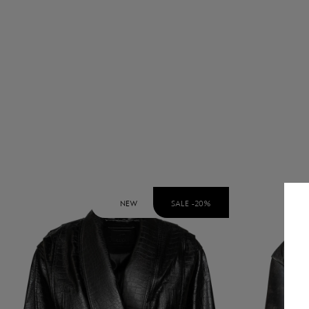
NEW
SALE -
20
%