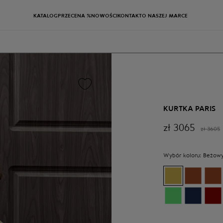
KATALOG
PRZECENA %
NOWOŚCI
KONTAKT
O NASZEJ MARCE
KURTKA PARIS
zł
3065
zł
3605
Wybór koloru:
Beżow