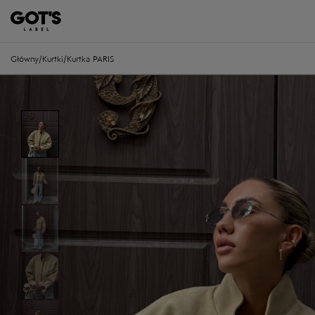
Główny
/
Kurtki
/
Kurtka PARIS