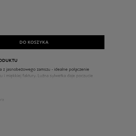
DO KOSZYKA
RODUKTU
a z jasnobeżowego zamszu - idealne połączenie
 i miękkiej faktury. Luźna sylwetka daje poczucie
etny odcień dodaje elegancji wizerunkowi.
ra
iowej: 108 cm
m
szyi: 77 cm