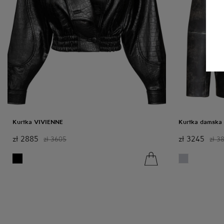
Kurtka VIVIENNE
Kurtka damsk
zł
2885
zł
3245
zł
3605
zł
38