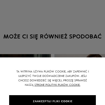
MOŻE CI SIĘ RÓWNIEŻ SPODOBAĆ
TA WITRYNA UŻYWA PLIKÓW COOKIE, ABY ZAPEWNIĆ I
ULEPSZYĆ TWOJE DOŚWIADCZENIE ZAKUPÓW. JEŚLI
CHCESZ DOWIEDZIEĆ SIĘ WIĘCEJ, PROSZĘ SPRAWDŹ
NASZĄ
STRONĘ POLITYKI PLIKÓW COOKIE.
ZAAKCEPTUJ PLIKI COOKIE