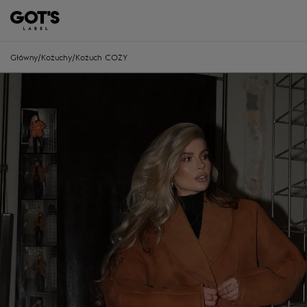
Główny
/
Kożuchy
/
Kożuch COZY