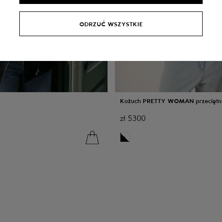
ODRZUĆ WSZYSTKIE
Kożuch PRETTY WOMAN przeciętn
zł
5300