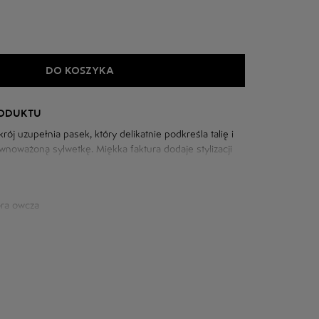
DO KOSZYKA
RODUKTU
rój uzupełnia pasek, który delikatnie podkreśla talię i
wnoważoną sylwetkę. Miękka faktura dodaje stylizacji
etka sprawia, że ​​model ten jest uniwersalny i sprawdzi
arderobie.
óra owcza
owej: 101 cm
m
szyi: 81 cm
5 cm