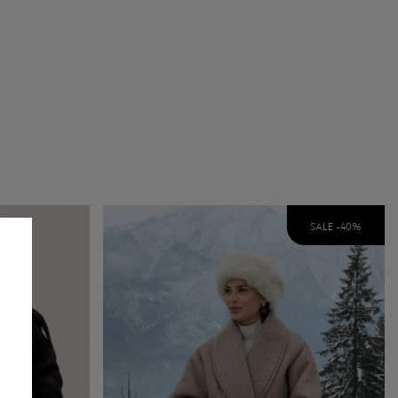
SALE -
40
%