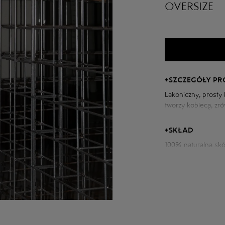
OVERSIZE
+
SZCZEGÓŁY P
Lakoniczny, prosty k
tworzy kobiecą, zró
głębi, a prosta sylw
się w codziennej g
+
SKŁAD
100% naturalna sk
Parametry kożucha:
Obwód klatki piersi
Długość tyłu: 76 c
Długość rękawa od 
Wzrost modelki: 17