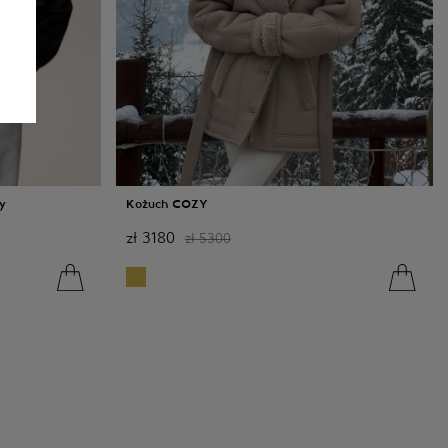
y
Kożuch COZY
zł
3180
zł
5300