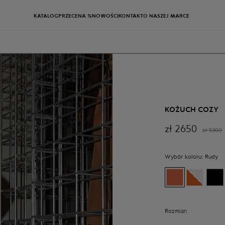
KATALOG
PRZECENA %
NOWOŚCI
KONTAKT
O NASZEJ MARCE
KOŻUCH COZY
zł
2650
zł
5300
Wybór koloru:
Rudy
Rozmiar: