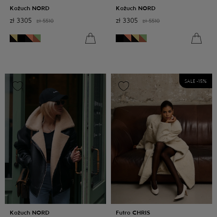
Kożuch NORD
Kożuch NORD
zł
3305
zł
3305
zł
5510
zł
5510
SALE -
15
%
Kożuch NORD
Futro CHRIS