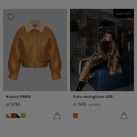
SALE -
20
%
Kożuch PARIS
Futro ekologiczne LEO
zł
5090
zł
1595
zł
1995