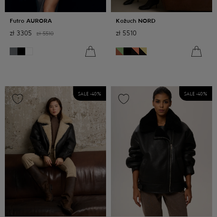
Futro AURORA
Kożuch NORD
zł
3305
zł
5510
zł
5510
SALE -
40
%
SALE -
40
%