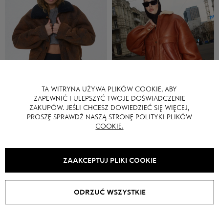
TA WITRYNA UŻYWA PLIKÓW COOKIE, ABY
ZAPEWNIĆ I ULEPSZYĆ TWOJE DOŚWIADCZENIE
ZAKUPÓW. JEŚLI CHCESZ DOWIEDZIEĆ SIĘ WIĘCEJ,
Kożuch PARIS LONG
Kożuch PARIS LONG
PROSZĘ SPRAWDŹ NASZĄ
STRONĘ POLITYKI PLIKÓW
COOKIE.
zł
5510
zł
5510
ZAAKCEPTUJ PLIKI COOKIE
SALE -
40
%
ODRZUĆ WSZYSTKIE