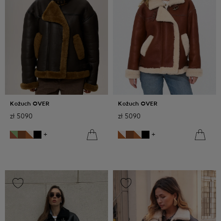
Kożuch OVER
Kożuch OVER
zł
5090
zł
5090
+
+