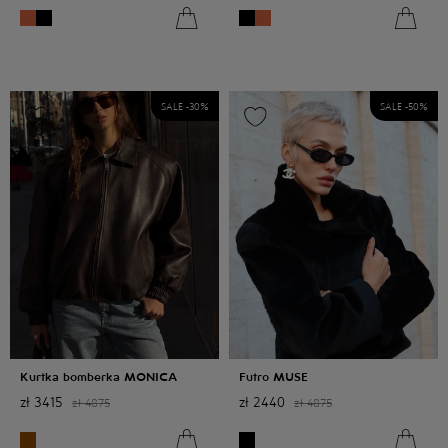
SALE -
30
%
SALE -
50
%
Kurtka bomberka MONICA
Futro MUSE
zł
3415
zł
2440
zł
4875
zł
4875