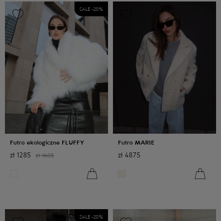
SALE -
20
%
Futro ekologiczne FLUFFY
Futro MARIE
zł
1285
zł
4875
zł
1605
SALE -
20
%