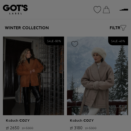
0
0
WINTER COLLECTION
FILTR
SALE -
50
%
SALE -
40
%
Kożuch COZY
Kożuch COZY
zł
2650
zł
3180
zł
5300
zł
5300