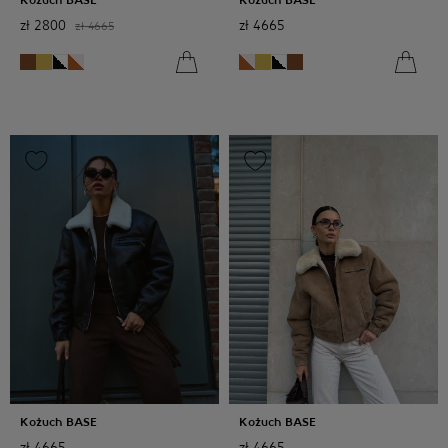
zł
2800
zł
4665
zł
4665
Kożuch BASE
Kożuch BASE
zł
4665
zł
4665