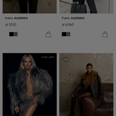
Futro AURORA
Futro AURORA
zł
5510
zł
6360
SALE -
40
%