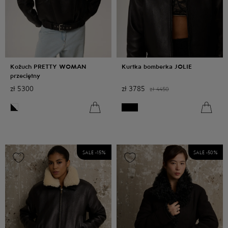
Kożuch PRETTY WOMAN
Kurtka bomberka JOLIE
przeciętny
zł
5300
zł
3785
zł
4450
SALE -
15
%
SALE -
50
%