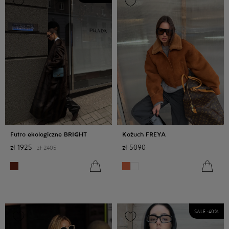
Futro ekologiczne BRIGHT
Kożuch FREYA
zł
1925
zł
5090
zł
2405
SALE -
40
%