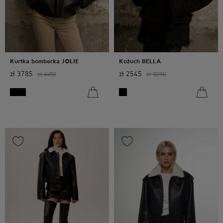
Kurtka bomberka JOLIE
Kożuch BELLA
zł
3785
zł
2545
zł
4450
zł
5090