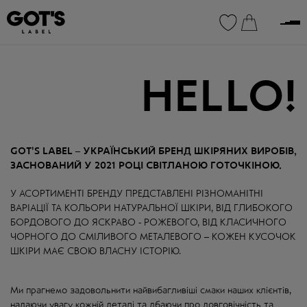
0
0
HELLO!
GOT'S LABEL – УКРАЇНСЬКИЙ БРЕНД ШКIРЯНИХ ВИРОБIВ,
ЗАСНОВАНИЙ У 2021 РОЦI СВIТЛАНОЮ ГОТОЧКIНОЮ.
У АСОРТИМЕНТІ БРЕНДУ ПРЕДСТАВЛЕНІ РІЗНОМАНІТНІ
ВАРІАЦІЇ ТА КОЛЬОРИ НАТУРАЛЬНОЇ ШКІРИ, ВІД ГЛИБОКОГО
БОРДОВОГО ДО ЯСКРАВО - РОЖЕВОГО, ВІД КЛАСИЧНОГО
ЧОРНОГО ДО СМІЛИВОГО МЕТАЛЕВОГО – КОЖЕН КУСОЧОК
ШКІРИ МАЄ СВОЮ ВЛАСНУ ІСТОРІЮ.
Ми прагнемо задовольнити найвибагливіші смаки наших клієнтів,
надаючи увагу кожній деталі та дбаючи про довговічність та