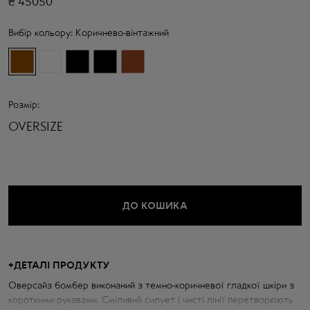
₴
45050
Вибір кольору:
Коричнево-вінтажний
Розмір:
OVERSIZE
ДО КОШИКА
+
ДЕТАЛІ ПРОДУКТУ
Оверсайз бомбер виконаний з темно-коричневої гладкої шкіри з
короткими рукавами. Сміливий силует і чисті лінії перетворюють