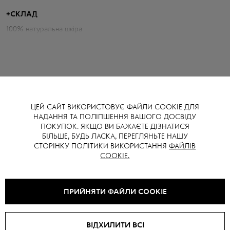
його на ключовий елемент гардеробу.
+
СКЛАД
100% натуральна шкіра
Параметри бомберу:
Об'єм грудей: 130 см
Довжина по спині: 62 см
Довжина рукава від горловини: 51 см
Зріст моделі: 177 см
ЦЕЙ САЙТ ВИКОРИСТОВУЄ ФАЙЛИ COOKIE ДЛЯ
НАДАННЯ ТА ПОЛІПШЕННЯ ВАШОГО ДОСВІДУ
ВАМ ТАКОЖ МОЖЕ СПОДОБАТИСЯ
ПОКУПОК. ЯКЩО ВИ БАЖАЄТЕ ДІЗНАТИСЯ
БІЛЬШЕ, БУДЬ ЛАСКА, ПЕРЕГЛЯНЬТЕ НАШУ
СТОРІНКУ ПОЛІТИКИ ВИКОРИСТАННЯ
ФАЙЛІВ
COOKIE.
SALE -
30
%
SALE -
15
%
ПРИЙНЯТИ ФАЙЛИ COOKIE
ВІДХИЛИТИ ВСІ