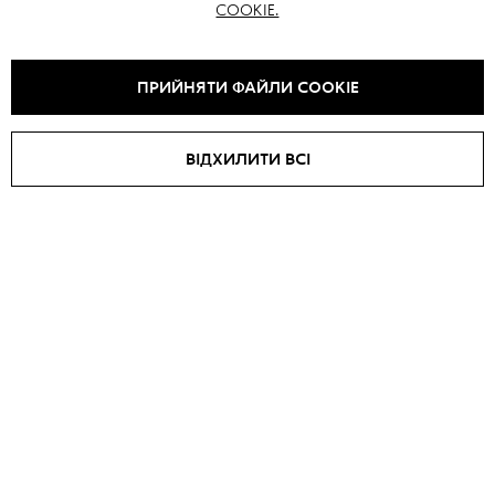
COOKIE.
ВАМ ТАКОЖ МОЖЕ СПОДОБАТИСЯ
ПРИЙНЯТИ ФАЙЛИ COOKIE
ВІДХИЛИТИ ВСІ
Коротка шуба COLORED
Шуба TEDDY
₴
53000
₴
63600