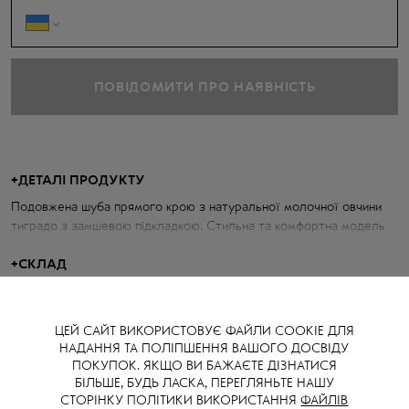
ПОВІДОМИТИ ПРО НАЯВНІСТЬ
+
ДЕТАЛІ ПРОДУКТУ
Подовжена шуба прямого крою з натуральної молочної овчини
тиградо з замшевою підкладкою. Стильна та комфортна модель
для будь-якої пори року.
+
СКЛАД
Параметри шуби:
100% натуральна овчина тиградо
Об'єм грудей: 106 см
ЦЕЙ САЙТ ВИКОРИСТОВУЄ ФАЙЛИ COOKIE ДЛЯ
Довжина по спині: 140 см
НАДАННЯ ТА ПОЛІПШЕННЯ ВАШОГО ДОСВІДУ
Довжина рукава від горловини: 83 см
ПОКУПОК. ЯКЩО ВИ БАЖАЄТЕ ДІЗНАТИСЯ
БІЛЬШЕ, БУДЬ ЛАСКА, ПЕРЕГЛЯНЬТЕ НАШУ
Зріст моделі: 175 см
СТОРІНКУ ПОЛІТИКИ ВИКОРИСТАННЯ
ФАЙЛІВ