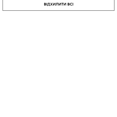
ВІДХИЛИТИ ВСІ
Сукня ECLAT
Сукня-піджак
₴
7525
SOLD OUT
SALE -
15
%
SALE -
40
%