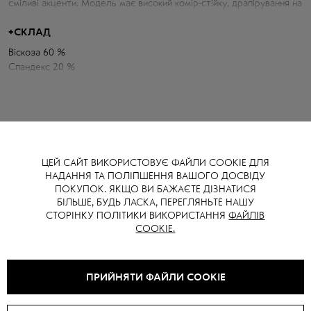
сміливі акценти. Модель має високий комір-стійку, драпірування на
талії та ефектний високий розріз, що візуально подовжує силует.
Завдяки еластичному матеріалу сукня комфортно прилягає до
+
СКЛАД
фігури та підкреслює її переваги.
Віскоза 60 %
Для комфорту та впевненості модель доповнена вшитим боді, що
Спандекс 20 %
забезпечує зручну посадку та дозволяє носити сукню без
Поліамід 20 %
додаткового шару одягу.
ЦЕЙ САЙТ ВИКОРИСТОВУЄ ФАЙЛИ COOKIE ДЛЯ
НАДАННЯ ТА ПОЛІПШЕННЯ ВАШОГО ДОСВІДУ
ПОКУПОК. ЯКЩО ВИ БАЖАЄТЕ ДІЗНАТИСЯ
ВАМ ТАКОЖ МОЖЕ СПОДОБАТИСЯ
БІЛЬШЕ, БУДЬ ЛАСКА, ПЕРЕГЛЯНЬТЕ НАШУ
СТОРІНКУ ПОЛІТИКИ ВИКОРИСТАННЯ
ФАЙЛІВ
COOKIE.
NEW
ПРИЙНЯТИ ФАЙЛИ COOKIE