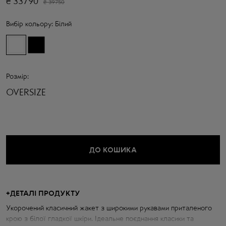
₴
33790
₴
39750
Вибір кольору:
Білий
Розмір:
OVERSIZE
ДО КОШИКА
+
ДЕТАЛІ ПРОДУКТУ
Укорочений класичний жакет з широкими рукавами приталеного
крою з білої гладкої шкіри. Ідеальне поєднання класики та