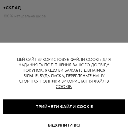
сміливої актуальності.
+
СКЛАД
100% натуральна шкіра
Параметри жакету:
Об'єм грудей: 98 см
Довжина по спині: 51 см
Довжина рукава від горловини: 82 см
Зріст моделі: 175 см
ЦЕЙ САЙТ ВИКОРИСТОВУЄ ФАЙЛИ COOKIE ДЛЯ
НАДАННЯ ТА ПОЛІПШЕННЯ ВАШОГО ДОСВІДУ
ВАМ ТАКОЖ МОЖЕ СПОДОБАТИСЯ
ПОКУПОК. ЯКЩО ВИ БАЖАЄТЕ ДІЗНАТИСЯ
БІЛЬШЕ, БУДЬ ЛАСКА, ПЕРЕГЛЯНЬТЕ НАШУ
СТОРІНКУ ПОЛІТИКИ ВИКОРИСТАННЯ
ФАЙЛІВ
COOKIE.
SALE -
40
%
ПРИЙНЯТИ ФАЙЛИ COOKIE
ВІДХИЛИТИ ВСІ