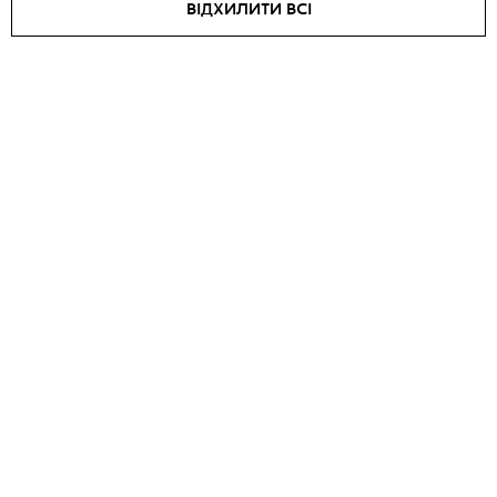
ВІДХИЛИТИ ВСІ
Куртка AMORE
Косуха ROXY
₴
38295
₴
37100
₴
45050
SALE -
15
%
SALE -
15
%