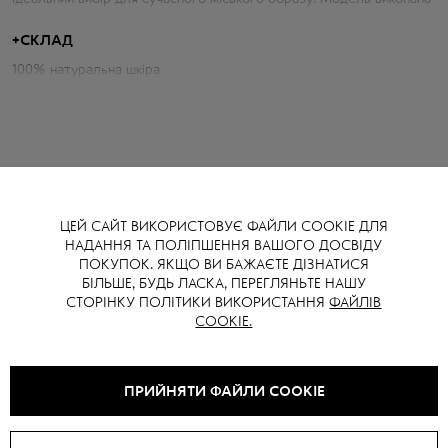
у світлому відтінку, що додає свіжості та елегантності будь-якому
аутфіту. Акуратна лінія плечей, декоративні рельєфні шви та
+
СКЛАД
мінімалістична застібка на металеві кнопки підкреслюють
100% натуральна шкіра
продуманий дизайн виробу.
Параметри косухи:
Об'єм грудей: 106 см
Довжина по спині: 48 см
ЦЕЙ САЙТ ВИКОРИСТОВУЄ ФАЙЛИ COOKIE ДЛЯ
Довжина рукава від горловини: 76 см
НАДАННЯ ТА ПОЛІПШЕННЯ ВАШОГО ДОСВІДУ
ВАМ ТАКОЖ МОЖЕ СПОДОБАТИСЯ
ПОКУПОК. ЯКЩО ВИ БАЖАЄТЕ ДІЗНАТИСЯ
БІЛЬШЕ, БУДЬ ЛАСКА, ПЕРЕГЛЯНЬТЕ НАШУ
СТОРІНКУ ПОЛІТИКИ ВИКОРИСТАННЯ
ФАЙЛІВ
COOKIE.
NEW
SALE -
15
%
ПРИЙНЯТИ ФАЙЛИ COOKIE