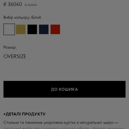
₴
36040
₴
42400
Вибір кольору:
Білий
Розмір:
OVERSIZE
ДО КОШИКА
+
ДЕТАЛІ ПРОДУКТУ
Стильна та лаконічна укорочена куртка з натуральної шкіри —
ідеальний вибір для сучасного міського образу. Модель виконана