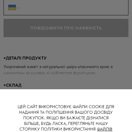
ПОВІДОМИТИ ПРО НАЯВНІСТЬ
+
ДЕТАЛІ ПРОДУКТУ
Укорочений жакет з натуральної шкіри класичного крою з
манжетами на рукавах зі сріблястою фурнітурою.
Параметри косухи:
+
СКЛАД
Об'єм грудей: 105 см
Довжина по спині: 45 см
ЦЕЙ САЙТ ВИКОРИСТОВУЄ ФАЙЛИ COOKIE ДЛЯ
Довжина рукава від горловини: 78 см
НАДАННЯ ТА ПОЛІПШЕННЯ ВАШОГО ДОСВІДУ
ПОКУПОК. ЯКЩО ВИ БАЖАЄТЕ ДІЗНАТИСЯ
Зріст моделі: 173 см
БІЛЬШЕ, БУДЬ ЛАСКА, ПЕРЕГЛЯНЬТЕ НАШУ
СТОРІНКУ ПОЛІТИКИ ВИКОРИСТАННЯ
ФАЙЛІВ