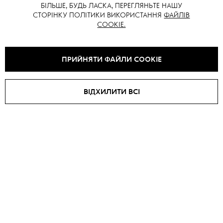
БІЛЬШЕ, БУДЬ ЛАСКА, ПЕРЕГЛЯНЬТЕ НАШУ
Довжина по спині: 51 см
СТОРІНКУ ПОЛІТИКИ ВИКОРИСТАННЯ
ФАЙЛІВ
Довжина рукава від горловини: 77 см
COOKIE.
ПРИЙНЯТИ ФАЙЛИ COOKIE
ВАМ ТАКОЖ МОЖЕ СПОДОБАТИСЯ
ВІДХИЛИТИ ВСІ
SALE -
15
%