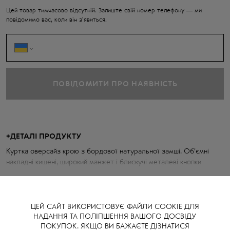
Цей товар тимчасово відсутній. Залиште свій номер телефону — ми
повідомимо вас, коли він з'явиться.
ПОВІДОМИТИ ПРО НАЯВНІСТЬ
+
ДЕТАЛІ ПРОДУКТУ
Куртка оверсайз крою з бордової натуральної замші. Об'ємні
накладні кишені, широкий манжет і блискучі металеві кнопки
створюють вишуканий баланс між силою та ніжністю.
+
СКЛАД
100% натуральна шкіра
Параметри куртки:
ЦЕЙ САЙТ ВИКОРИСТОВУЄ ФАЙЛИ COOKIE ДЛЯ
НАДАННЯ ТА ПОЛІПШЕННЯ ВАШОГО ДОСВІДУ
ПОКУПОК. ЯКЩО ВИ БАЖАЄТЕ ДІЗНАТИСЯ
Об'єм грудей: 108 см