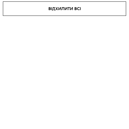
ВІДХИЛИТИ ВСІ
Укорочена косуха Lauren
Jacket VICTORY
₴
36040
₴
34450
₴
42400
SALE -
15
%