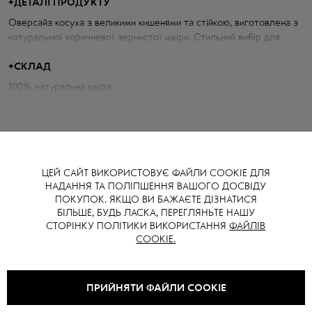
+
ДЕТАЛІ ПРОДУКТУ
Оверсайз косуха з великими кишенями та стійкою, виготовлена з
натуральної коричневої зернистої шкіри. Стильний вибір для
сучасних образів.
+
СКЛАД
Параметри куртки:
100% натуральна шкіра
Об'єм грудей: 108 см
Довжина по спині: 51 см
Довжина рукава від горловини: 77 см
Зріст моделі: 173 см
ЦЕЙ САЙТ ВИКОРИСТОВУЄ ФАЙЛИ COOKIE ДЛЯ
НАДАННЯ ТА ПОЛІПШЕННЯ ВАШОГО ДОСВІДУ
ПОКУПОК. ЯКЩО ВИ БАЖАЄТЕ ДІЗНАТИСЯ
БІЛЬШЕ, БУДЬ ЛАСКА, ПЕРЕГЛЯНЬТЕ НАШУ
ВАМ ТАКОЖ МОЖЕ СПОДОБАТИСЯ
СТОРІНКУ ПОЛІТИКИ ВИКОРИСТАННЯ
ФАЙЛІВ
COOKIE.
SALE -
15
%
ПРИЙНЯТИ ФАЙЛИ COOKIE