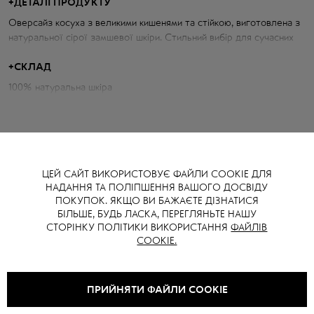
+
ДЕТАЛІ ПРОДУКТУ
Оверсайз косуха з великими кишенями та стійкою, виготовлена з
натуральної сірої замшевої шкіри. Стильний вибір для сучасних
образів.
+
СКЛАД
Параметри куртки:
100% натуральна шкіра
Об'єм грудей: 108 см
Довжина по спині: 51 см
Довжина рукава від горловини: 77 см
Зріст моделі: 174 см
ЦЕЙ САЙТ ВИКОРИСТОВУЄ ФАЙЛИ COOKIE ДЛЯ
НАДАННЯ ТА ПОЛІПШЕННЯ ВАШОГО ДОСВІДУ
ПОКУПОК. ЯКЩО ВИ БАЖАЄТЕ ДІЗНАТИСЯ
БІЛЬШЕ, БУДЬ ЛАСКА, ПЕРЕГЛЯНЬТЕ НАШУ
ВАМ ТАКОЖ МОЖЕ СПОДОБАТИСЯ
СТОРІНКУ ПОЛІТИКИ ВИКОРИСТАННЯ
ФАЙЛІВ
COOKIE.
ПРИЙНЯТИ ФАЙЛИ COOKIE