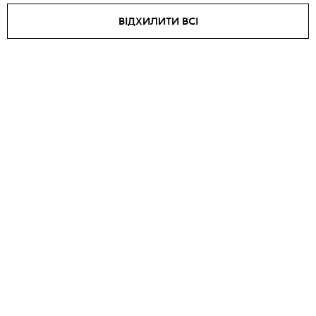
ВІДХИЛИТИ ВСІ
Куртка TRANSFORMER
Куртка BERLIN
₴
34450
SOLD OUT
SALE -
15
%