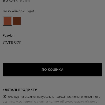
₴
38295
₴
45050
Вибір кольору:
Рудий
Розмір:
OVERSIZE
ДО КОШИКА
+
ДЕТАЛІ ПРОДУКТУ
Жіноча куртка з м'якої натуральної замші насиченого коньячного
відтінку. Має прямий силует із легким об'ємом, класичний комір і