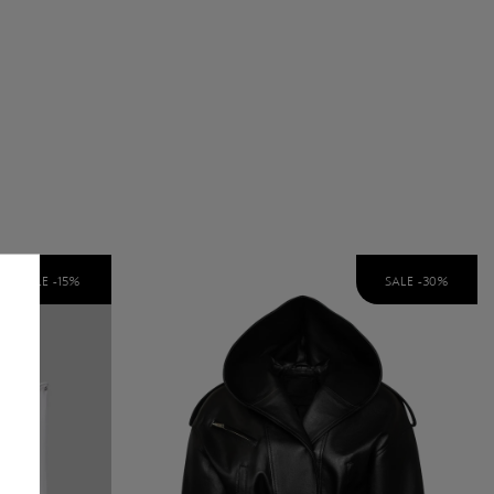
SALE -
15
%
SALE -
30
%