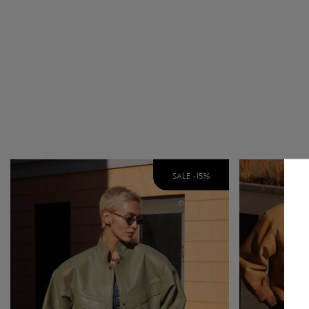
SALE -
15
%