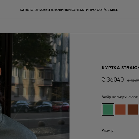
КАТАЛОГ
ЗНИЖКИ %
НОВИНКИ
КОНТАКТИ
ПРО GOT'S LABEL
КУРТКА STRAIG
₴
36040
₴
4240
Вибір кольору:
Морсь
Розмір: