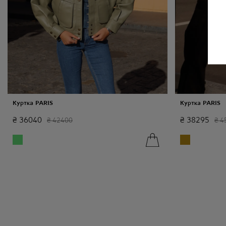
Куртка PARIS
Куртка PARIS
₴
36040
₴
38295
₴
42400
₴
4