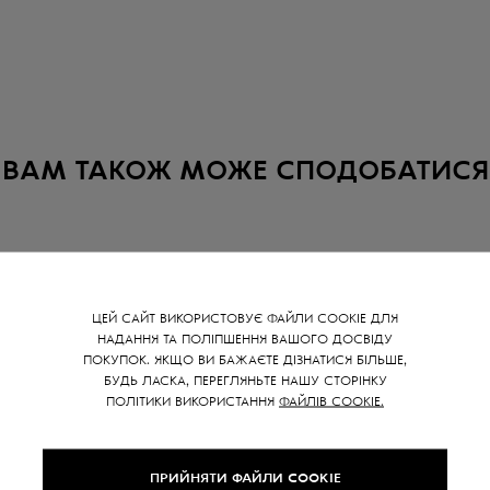
ВАМ ТАКОЖ МОЖЕ СПОДОБАТИСЯ
SALE -
15
%
ЦЕЙ САЙТ ВИКОРИСТОВУЄ ФАЙЛИ COOKIE ДЛЯ
НАДАННЯ ТА ПОЛІПШЕННЯ ВАШОГО ДОСВІДУ
ПОКУПОК. ЯКЩО ВИ БАЖАЄТЕ ДІЗНАТИСЯ БІЛЬШЕ,
БУДЬ ЛАСКА, ПЕРЕГЛЯНЬТЕ НАШУ СТОРІНКУ
ПОЛІТИКИ ВИКОРИСТАННЯ
ФАЙЛІВ COOKIE.
ПРИЙНЯТИ ФАЙЛИ COOKIE