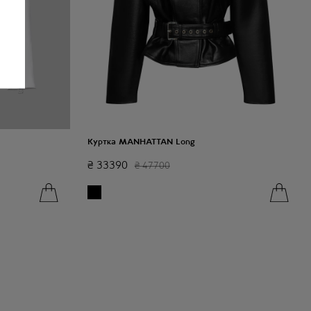
Куртка MANHATTAN Long
₴
33390
₴
47700