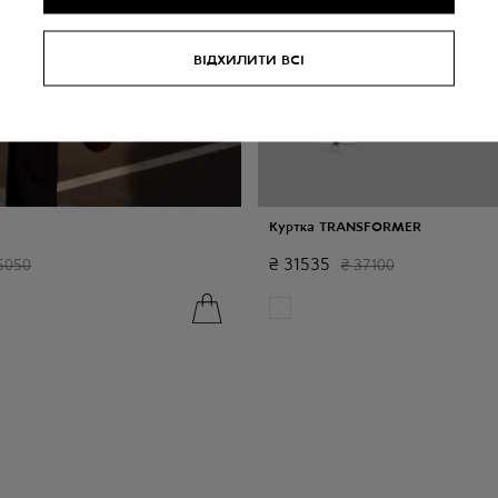
ВІДХИЛИТИ ВСІ
Куртка TRANSFORMER
₴
31535
5050
₴
37100