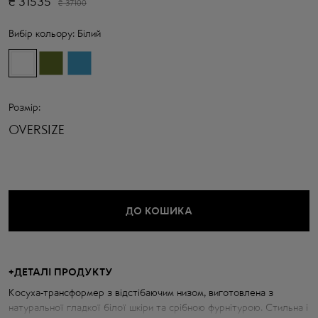
₴
31535
₴
37100
Вибір кольору:
Білий
Розмір:
OVERSIZE
ДО КОШИКА
+
ДЕТАЛІ ПРОДУКТУ
Косуха-трансформер з відстібаючим низом, виготовлена з
натуральної гладкої білої шкіри та срібною фурнітурою. Стильна і