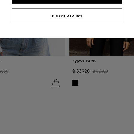
ВІДХИЛИТИ ВСІ
S
Куртка PARIS
₴
33920
5050
₴
42400