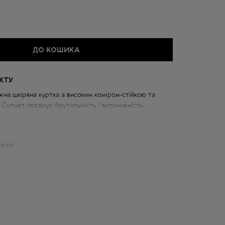
ДО КОШИКА
КТУ
жна шкіряна куртка з високим коміром-стійкою та
 Силует поєднує брутальність і витонченість.
кіра
 см
73 см
д горловини: 76 см
см