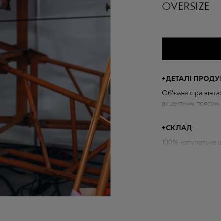
OVERSIZE
+
ДЕТАЛІ ПРОДУ
Об'ємна сіра вінта
акцентним поясом.
+
СКЛАД
Параметри куртки:
100% натуральна ш
Об'єм грудей: 100
Довжина по спині: 
Довжина рукава ві
Зріст моделі: 175 