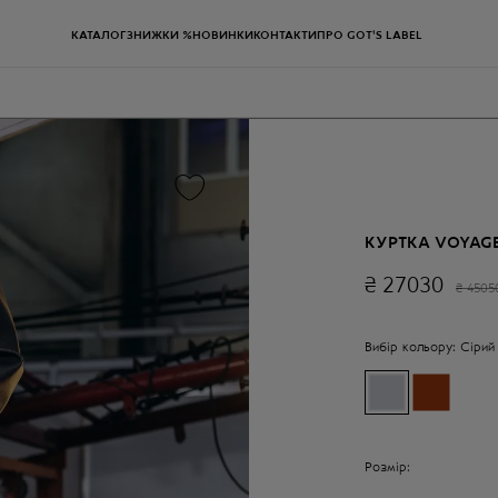
КАТАЛОГ
ЗНИЖКИ %
НОВИНКИ
КОНТАКТИ
ПРО GOT'S LABEL
КУРТКА VOYAG
₴
27030
₴
4505
Вибір кольору:
Сірий
Розмір: