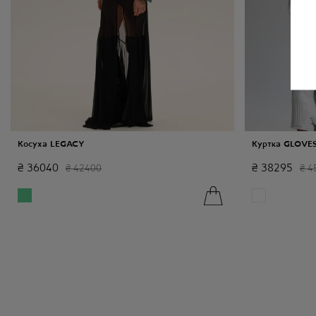
Косуха LEGACY
Куртка GLOVE
₴
36040
₴
38295
₴
42400
₴
4