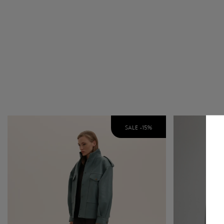
SALE -
15
%