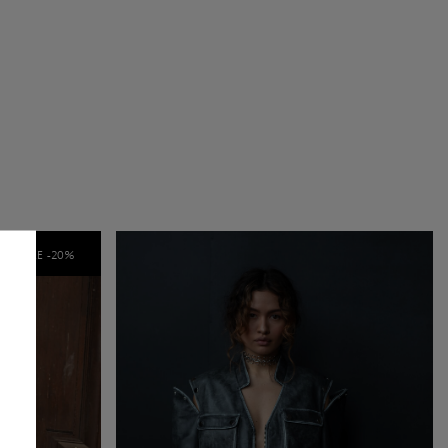
SALE -
20
%