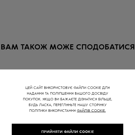
ВАМ ТАКОЖ МОЖЕ СПОДОБАТИСЯ
SALE -
15
%
ЦЕЙ САЙТ ВИКОРИСТОВУЄ ФАЙЛИ COOKIE ДЛЯ
НАДАННЯ ТА ПОЛІПШЕННЯ ВАШОГО ДОСВІДУ
ПОКУПОК. ЯКЩО ВИ БАЖАЄТЕ ДІЗНАТИСЯ БІЛЬШЕ,
БУДЬ ЛАСКА, ПЕРЕГЛЯНЬТЕ НАШУ СТОРІНКУ
ПОЛІТИКИ ВИКОРИСТАННЯ
ФАЙЛІВ COOKIE.
ПРИЙНЯТИ ФАЙЛИ COOKIE