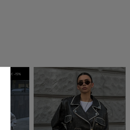
SALE -
15
%