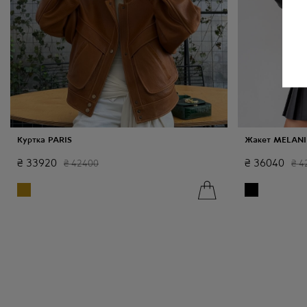
Куртка PARIS
Жакет MELANI
₴
33920
₴
36040
₴
42400
₴
4