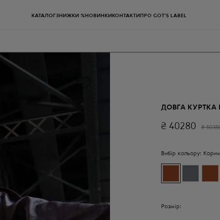
КАТАЛОГ
ЗНИЖКИ %
НОВИНКИ
КОНТАКТИ
ПРО GOT'S LABEL
ДОВГА КУРТКА
₴
40280
₴
5035
Вибір кольору:
Корич
Розмір: