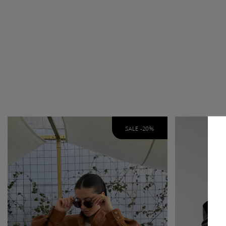
SALE -
20
%