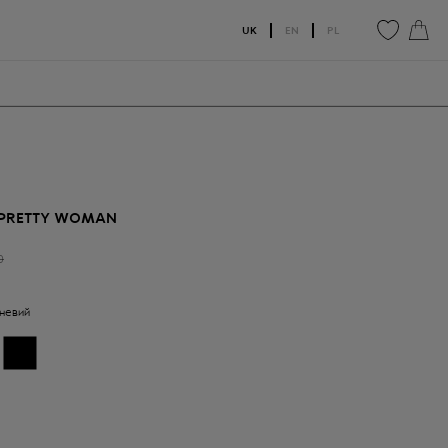
UK
EN
PL
0
0
 PRETTY WOMAN
0
невий