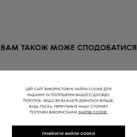
ВАМ ТАКОЖ МОЖЕ СПОДОБАТИСЯ
SALE -
15
%
ЦЕЙ САЙТ ВИКОРИСТОВУЄ ФАЙЛИ COOKIE ДЛЯ
НАДАННЯ ТА ПОЛІПШЕННЯ ВАШОГО ДОСВІДУ
ПОКУПОК. ЯКЩО ВИ БАЖАЄТЕ ДІЗНАТИСЯ БІЛЬШЕ,
БУДЬ ЛАСКА, ПЕРЕГЛЯНЬТЕ НАШУ СТОРІНКУ
ПОЛІТИКИ ВИКОРИСТАННЯ
ФАЙЛІВ COOKIE.
ПРИЙНЯТИ ФАЙЛИ COOKIE