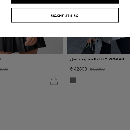
ВІДХИЛИТИ ВСІ
E
Довга куртка PRETTY WOMAN
₴
42800
2400
₴
50350