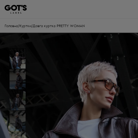
Головна
/
Куртки
/
Довга куртка PRETTY WOMAN