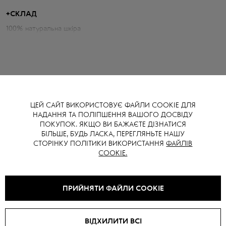
+
СКЛАД
Параметри сорочки:
100% натуральна шкіра
Об'єм грудей: 100 см
Довжина по спині: 60 см
Довжина рукава від горловини: 76 см
Зріст моделі: 175 см
ЦЕЙ САЙТ ВИКОРИСТОВУЄ ФАЙЛИ COOKIE ДЛЯ
НАДАННЯ ТА ПОЛІПШЕННЯ ВАШОГО ДОСВІДУ
ВАМ ТАКОЖ МОЖЕ СПОДОБАТИСЯ
ПОКУПОК. ЯКЩО ВИ БАЖАЄТЕ ДІЗНАТИСЯ
БІЛЬШЕ, БУДЬ ЛАСКА, ПЕРЕГЛЯНЬТЕ НАШУ
СТОРІНКУ ПОЛІТИКИ ВИКОРИСТАННЯ
ФАЙЛІВ
COOKIE.
SALE -
15
%
SALE -
15
%
ПРИЙНЯТИ ФАЙЛИ COOKIE
ВІДХИЛИТИ ВСІ