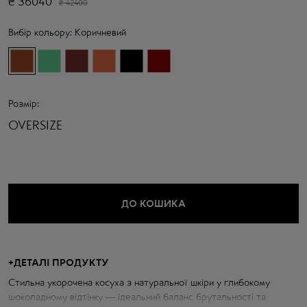
₴
36040
₴
42400
Вибір кольору:
Коричневий
Розмір:
OVERSIZE
ДО КОШИКА
+
ДЕТАЛІ ПРОДУКТУ
Стильна укорочена косуха з натуральної шкіри у глибокому
шоколадному відтінку — ідеальний баланс брутальності та