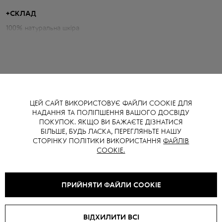
жіночності. М’яка фактурна шкіра з делікатним зерном додає
виробу преміального вигляду та приємних тактильних відчуттів.
+
СКЛАД
100% натуральна шкіра
Параметри косухи:
Об'єм грудей: 102 см
Довжина по спині: 48 см
Довжина рукава від горловини: 82 см
ЦЕЙ САЙТ ВИКОРИСТОВУЄ ФАЙЛИ COOKIE ДЛЯ
НАДАННЯ ТА ПОЛІПШЕННЯ ВАШОГО ДОСВІДУ
ВАМ ТАКОЖ МОЖЕ СПОДОБАТИСЯ
ПОКУПОК. ЯКЩО ВИ БАЖАЄТЕ ДІЗНАТИСЯ
БІЛЬШЕ, БУДЬ ЛАСКА, ПЕРЕГЛЯНЬТЕ НАШУ
СТОРІНКУ ПОЛІТИКИ ВИКОРИСТАННЯ
ФАЙЛІВ
COOKIE.
SALE -
15
%
SALE -
15
%
ПРИЙНЯТИ ФАЙЛИ COOKIE
ВІДХИЛИТИ ВСІ