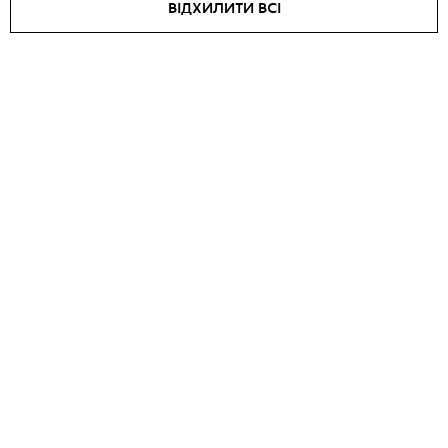
ВІДХИЛИТИ ВСІ
Жакет Peony
Косуха зі шнурівкою на грудях
Grace
₴
36040
₴
31535
₴
42400
₴
37100
SALE -
15
%