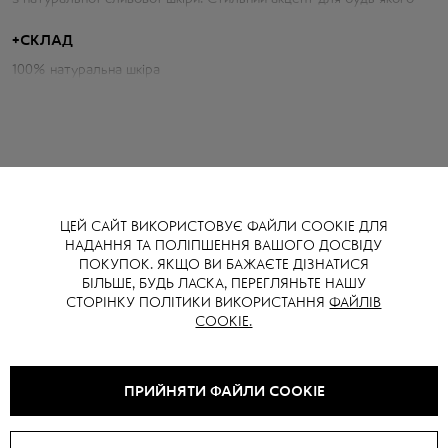
образу.
+
СКЛАД
Параметри косухи:
100% натуральна шкіра
Об'єм грудей: 102 см
Довжина по спині: 48 см
Довжина рукава від горловини: 82 см
ЦЕЙ САЙТ ВИКОРИСТОВУЄ ФАЙЛИ COOKIE ДЛЯ
НАДАННЯ ТА ПОЛІПШЕННЯ ВАШОГО ДОСВІДУ
ВАМ ТАКОЖ МОЖЕ СПОДОБАТИСЯ
ПОКУПОК. ЯКЩО ВИ БАЖАЄТЕ ДІЗНАТИСЯ
БІЛЬШЕ, БУДЬ ЛАСКА, ПЕРЕГЛЯНЬТЕ НАШУ
СТОРІНКУ ПОЛІТИКИ ВИКОРИСТАННЯ
ФАЙЛІВ
COOKIE.
SALE -
15
%
SALE -
15
%
ПРИЙНЯТИ ФАЙЛИ COOKIE