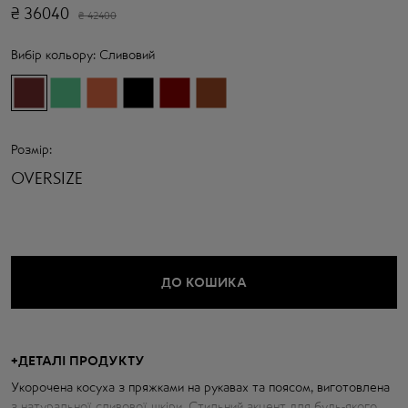
₴
36040
₴
42400
Вибір кольору:
Сливовий
Розмір:
OVERSIZE
ДО КОШИКА
+
ДЕТАЛІ ПРОДУКТУ
Укорочена косуха з пряжками на рукавах та поясом, виготовлена
з натуральної сливової шкіри. Стильний акцент для будь-якого