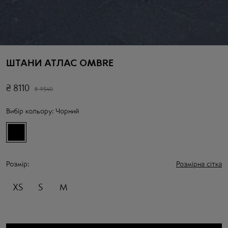
ШТАНИ АТЛАС OMBRE
₴
8110
₴
9540
Вибір кольору:
Чорний
Розмір:
Розмірна сітка
XS
S
M