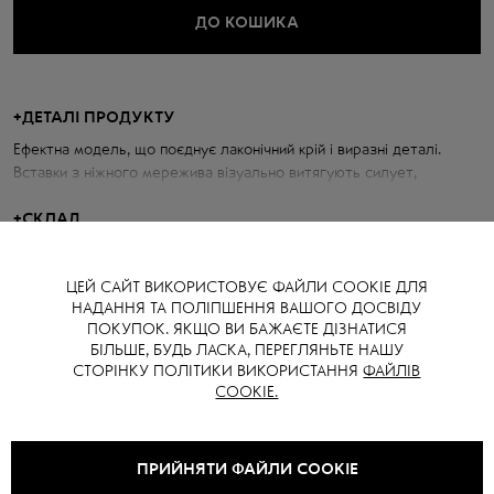
ДО КОШИКА
+
ДЕТАЛІ ПРОДУКТУ
Ефектна модель, що поєднує лаконічний крій і виразні деталі.
Вставки з ніжного мережива візуально витягують силует,
додаючи образу жіночності та легкості. Висока посадка
забезпечує комфортну посадку по фігурі, а прямий крій легко
+
СКЛАД
поєднується як із базовими футболками та кедами, так і з
Віскоза 60 %
підборами для більш вишуканих образів.
Спандекс 20 %
ЦЕЙ САЙТ ВИКОРИСТОВУЄ ФАЙЛИ COOKIE ДЛЯ
Поліамід 20 %
НАДАННЯ ТА ПОЛІПШЕННЯ ВАШОГО ДОСВІДУ
ПОКУПОК. ЯКЩО ВИ БАЖАЄТЕ ДІЗНАТИСЯ
БІЛЬШЕ, БУДЬ ЛАСКА, ПЕРЕГЛЯНЬТЕ НАШУ
СТОРІНКУ ПОЛІТИКИ ВИКОРИСТАННЯ
ФАЙЛІВ
COOKIE.
ПРИЙНЯТИ ФАЙЛИ COOKIE
ВАМ ТАКОЖ МОЖЕ СПОДОБАТИСЯ