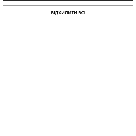
ВІДХИЛИТИ ВСІ
NEW
SALE -
15
%
Штани жатка OMBRE
₴
8110
₴
9540