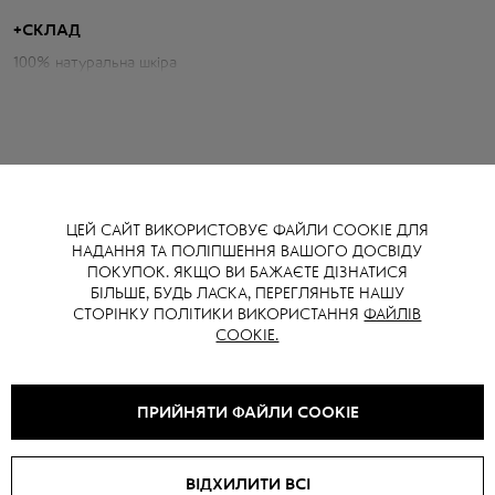
+
СКЛАД
Параметри плащу:
100% натуральна шкіра
Об'єм грудей: 101 см
Об'єм талії: 87 см
Об'єм бедер: 102 см
Довжина по спині: 140 см
Довжина рукава від горловини: 73 см
ЦЕЙ САЙТ ВИКОРИСТОВУЄ ФАЙЛИ COOKIE ДЛЯ
Зріст моделі: 174 см
НАДАННЯ ТА ПОЛІПШЕННЯ ВАШОГО ДОСВІДУ
ВАМ ТАКОЖ МОЖЕ СПОДОБАТИСЯ
ПОКУПОК. ЯКЩО ВИ БАЖАЄТЕ ДІЗНАТИСЯ
БІЛЬШЕ, БУДЬ ЛАСКА, ПЕРЕГЛЯНЬТЕ НАШУ
СТОРІНКУ ПОЛІТИКИ ВИКОРИСТАННЯ
ФАЙЛІВ
COOKIE.
SALE -
15
%
ПРИЙНЯТИ ФАЙЛИ COOKIE
ВІДХИЛИТИ ВСІ