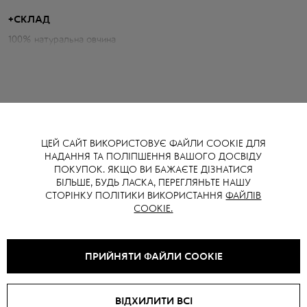
пору року.
+
СКЛАД
Параметри дублянки:
100% натуральна овчина
Об'єм грудей: 101 см
Довжина по спині: 76 см
Довжина рукава від горловини: 81 см
Зріст моделі: 169 см
ЦЕЙ САЙТ ВИКОРИСТОВУЄ ФАЙЛИ COOKIE ДЛЯ
НАДАННЯ ТА ПОЛІПШЕННЯ ВАШОГО ДОСВІДУ
ВАМ ТАКОЖ МОЖЕ СПОДОБАТИСЯ
ПОКУПОК. ЯКЩО ВИ БАЖАЄТЕ ДІЗНАТИСЯ
БІЛЬШЕ, БУДЬ ЛАСКА, ПЕРЕГЛЯНЬТЕ НАШУ
СТОРІНКУ ПОЛІТИКИ ВИКОРИСТАННЯ
ФАЙЛІВ
COOKIE.
ПРИЙНЯТИ ФАЙЛИ COOKIE
ВІДХИЛИТИ ВСІ