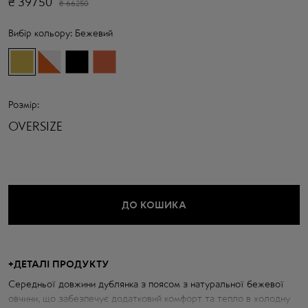
₴
39750
₴
66250
Вибір кольору:
Бежевий
Розмір:
OVERSIZE
ДО КОШИКА
+
ДЕТАЛІ ПРОДУКТУ
Середньої довжини дублянка з поясом з натуральної бежевої
овчини, що забезпечує додатковий комфорт та тепло в холодну