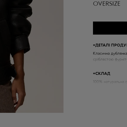
OVERSIZE
+
ДЕТАЛІ ПРОДУ
Класична дублянка
сріблястою фурніт
Чудово поєднуєтьс
+
СКЛАД
Параметри дублян
100% натуральна 
Об'єм грудей: 126
Довжина по спині: 
Довжина рукава ві