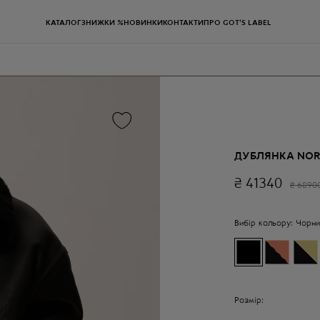
КАТАЛОГ
ЗНИЖКИ %
НОВИНКИ
КОНТАКТИ
ПРО GOT'S LABEL
ДУБЛЯНКА NO
₴
41340
₴
6890
Вибір кольору:
Чорни
Розмір: