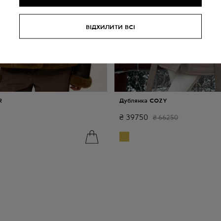
ВІДХИЛИТИ ВСІ
R
Дублянка COZY
₴
39750
₴
66250