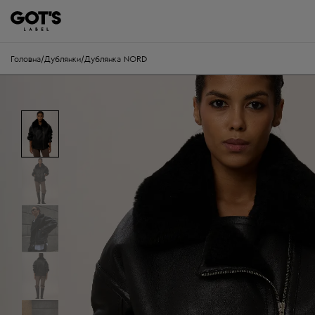
Головна
/
Дублянки
/
Дублянка NORD