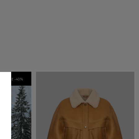
SALE -
40
%