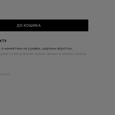
ДО КОШИКА
КТУ
 з манжетами на рукавах, широким воротом,
урою та натуральної чорної овчини з чорним хутром.
я з будь-яким зимовим образом.
ки:
овчина
 см
63 см
д горловини: 78 см