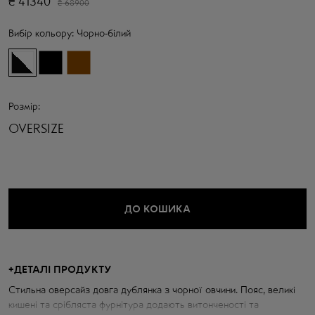
₴
41340
₴
68900
Вибір кольору:
Чорно-білий
Розмір:
OVERSIZE
ДО КОШИКА
+
ДЕТАЛІ ПРОДУКТУ
Стильна оверсайз довга дублянка з чорної овчини. Пояс, великі
кишені та срібляста фурнітура додають витонченості та