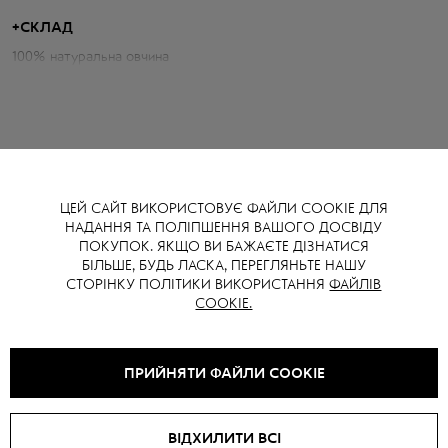
практичності для холодних днів.
+
СКЛАД
Параметри дублянки:
100% натуральна овчина
Об'єм грудей: 118 см
Довжина по спині: 69 см
Довжина рукава від горловини: 80 см
Зріст моделі: 174 см
ЦЕЙ САЙТ ВИКОРИСТОВУЄ ФАЙЛИ COOKIE ДЛЯ
НАДАННЯ ТА ПОЛІПШЕННЯ ВАШОГО ДОСВІДУ
ВАМ ТАКОЖ МОЖЕ СПОДОБАТИСЯ
ПОКУПОК. ЯКЩО ВИ БАЖАЄТЕ ДІЗНАТИСЯ
БІЛЬШЕ, БУДЬ ЛАСКА, ПЕРЕГЛЯНЬТЕ НАШУ
СТОРІНКУ ПОЛІТИКИ ВИКОРИСТАННЯ
ФАЙЛІВ
COOKIE.
ПРИЙНЯТИ ФАЙЛИ COOKIE
ВІДХИЛИТИ ВСІ