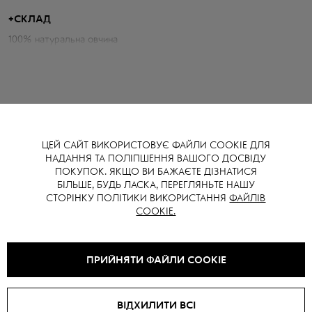
овчиною, що додає образу затишку та акценту.
+
СКЛАД
100% натуральна овчина
Параметри дублянки:
Об'єм грудей: 116 см
Довжина по спині: 52 см
Довжина рукава від горловини: 75 см
Зріст моделі: 174 см
ЦЕЙ САЙТ ВИКОРИСТОВУЄ ФАЙЛИ COOKIE ДЛЯ
НАДАННЯ ТА ПОЛІПШЕННЯ ВАШОГО ДОСВІДУ
ВАМ ТАКОЖ МОЖЕ СПОДОБАТИСЯ
ПОКУПОК. ЯКЩО ВИ БАЖАЄТЕ ДІЗНАТИСЯ
БІЛЬШЕ, БУДЬ ЛАСКА, ПЕРЕГЛЯНЬТЕ НАШУ
СТОРІНКУ ПОЛІТИКИ ВИКОРИСТАННЯ
ФАЙЛІВ
COOKIE.
ПРИЙНЯТИ ФАЙЛИ COOKIE
ВІДХИЛИТИ ВСІ