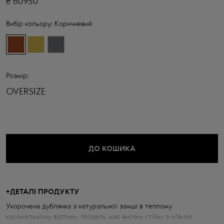
₴
60950
Вибір кольору:
Коричневий
Розмір:
OVERSIZE
ДО КОШИКА
+
ДЕТАЛІ ПРОДУКТУ
Укорочена дублянка з натуральної замші в теплому
карамельному відтінку. Модель має високу стійку з м'якою