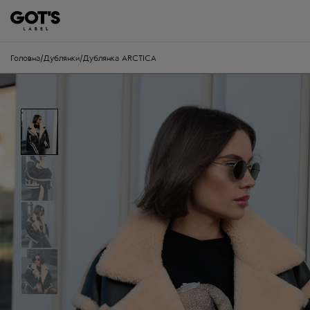
Головна
/
Дублянки
/
Дублянка ARCTICA