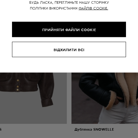
БУДЬ ЛАСКА, ПЕРЕГЛЯНЬТЕ НАШУ СТОРІНКУ
SALE -
40
%
ПОЛІТИКИ ВИКОРИСТАННЯ
ФАЙЛІВ COOKIE.
ПРИЙНЯТИ ФАЙЛИ COOKIE
ВІДХИЛИТИ ВСІ
S
Дублянка SNOWELLE