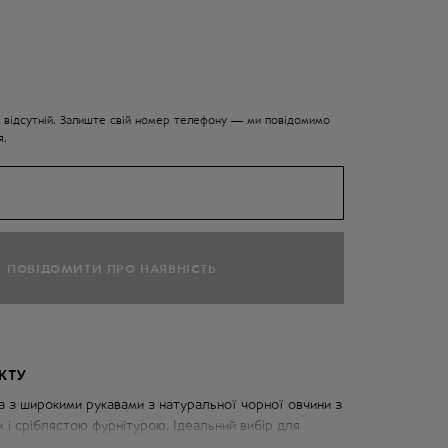
 відсутній. Залиште свій номер телефону — ми повідомимо
я.
ПОВІДОМИТИ ПРО НАЯВНІСТЬ
КТУ
 з широкими рукавами з натуральної чорної овчини з
 і сріблястою фурнітурою. Ідеальний вибір для
ного та сучасного образу.