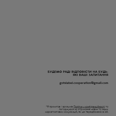
БУДЕМО РАДІ ВІДПОВІСТИ НА БУДЬ-
ЯКІ ВАШІ ЗАПИТАННЯ
gotslabel.cooperation@gmail.com
*Я прочитав і зрозумів
Політику конфіденційності
та
погоджуюся на отримання новин та інших
маркетингових комунікацій, як це передбачено в ній.