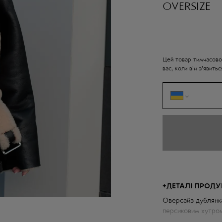
OVERSIZE
Цей товар тимчасово
вас, коли він з'явитьс
+
ДЕТАЛІ ПРОДУ
Оверсайз дублянка
персиковим хутром
створення лаконіч