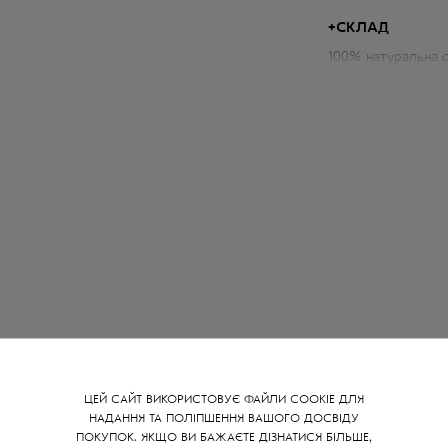
+
СКЛАД
Параметри дублян
100% натуральна 
Об'єм грудей: 116 
Довжина по спині: 
Довжина рукава ві
Зріст моделі: 176 
ВАМ ТАКОЖ МОЖЕ СПОДОБАТИСЯ
ЦЕЙ САЙТ ВИКОРИСТОВУЄ ФАЙЛИ COOKIE ДЛЯ
НАДАННЯ ТА ПОЛІПШЕННЯ ВАШОГО ДОСВІДУ
ПОКУПОК. ЯКЩО ВИ БАЖАЄТЕ ДІЗНАТИСЯ БІЛЬШЕ,