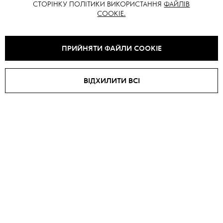
Довжина рукава від горловини: 80 см
СТОРІНКУ ПОЛІТИКИ ВИКОРИСТАННЯ
ФАЙЛІВ
COOKIE.
Зріст моделі: 171 см
ВАМ ТАКОЖ МОЖЕ СПОДОБАТИСЯ
ПРИЙНЯТИ ФАЙЛИ COOKIE
ВІДХИЛИТИ ВСІ
SALE -
40
%
Дублянка BASE
Дублянка ARCTICA