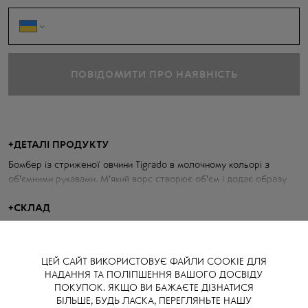
ПОВІДОМИТИ ПРО НАЯВНІСТЬ
+
ДЕТАЛІ ПРОДУКТУ
Бомбер із стриженої овчини Tigrado в молочному кольорі з
об'ємними рукавами. М'який ворс створює об'єм і додає образу
розслабленої розкоші.
+
СКЛАД
100% натуральна овчина тиградо
Параметри бомберу:
ЦЕЙ САЙТ ВИКОРИСТОВУЄ ФАЙЛИ COOKIE ДЛЯ
НАДАННЯ ТА ПОЛІПШЕННЯ ВАШОГО ДОСВІДУ
Об'єм грудей: 110 см
ПОКУПОК. ЯКЩО ВИ БАЖАЄТЕ ДІЗНАТИСЯ
Довжина по спині: 47 см
БІЛЬШЕ, БУДЬ ЛАСКА, ПЕРЕГЛЯНЬТЕ НАШУ