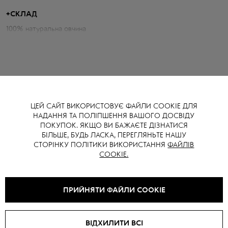
Параметри дублянки:
+
СКЛАД
100% натуральна овчина
Об'єм грудей: 102 см
Довжина по спині: 52 см
Довжина рукава від горловини: 78 см
Зріст моделі: 175 см
ЦЕЙ САЙТ ВИКОРИСТОВУЄ ФАЙЛИ COOKIE ДЛЯ
НАДАННЯ ТА ПОЛІПШЕННЯ ВАШОГО ДОСВІДУ
ВАМ ТАКОЖ МОЖЕ СПОДОБАТИСЯ
ПОКУПОК. ЯКЩО ВИ БАЖАЄТЕ ДІЗНАТИСЯ
БІЛЬШЕ, БУДЬ ЛАСКА, ПЕРЕГЛЯНЬТЕ НАШУ
СТОРІНКУ ПОЛІТИКИ ВИКОРИСТАННЯ
ФАЙЛІВ
COOKIE.
ПРИЙНЯТИ ФАЙЛИ COOKIE
ВІДХИЛИТИ ВСІ