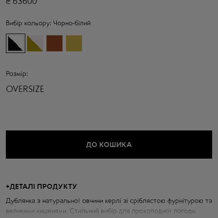
₴
63600
Вибір кольору:
Чорно-білий
Розмір:
OVERSIZE
ДО КОШИКА
+
ДЕТАЛІ ПРОДУКТУ
Дублянка з натуральної овчини керлі зі сріблястою фурнітурою та
великими кишенями. Стильний вибір для прохолодної погоди.