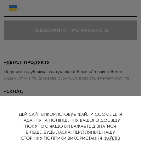
ПОВІДОМИТИ ПРО НАЯВНІСТЬ
+
ДЕТАЛІ ПРОДУКТУ
Подовжена дублянка з натуральної бежевої овчини. Великі
кишені, стійка та бронзова фурнітура додають елегантності та
стилю.
+
СКЛАД
Параметри дублянки:
100% натуральна овчина
Об'єм грудей: 116 см
ЦЕЙ САЙТ ВИКОРИСТОВУЄ ФАЙЛИ COOKIE ДЛЯ
Довжина по спині: 62 см
НАДАННЯ ТА ПОЛІПШЕННЯ ВАШОГО ДОСВІДУ
Довжина рукава від горловини: 78 см
ПОКУПОК. ЯКЩО ВИ БАЖАЄТЕ ДІЗНАТИСЯ
БІЛЬШЕ, БУДЬ ЛАСКА, ПЕРЕГЛЯНЬТЕ НАШУ
Зріст моделі: 174 см
СТОРІНКУ ПОЛІТИКИ ВИКОРИСТАННЯ
ФАЙЛІВ