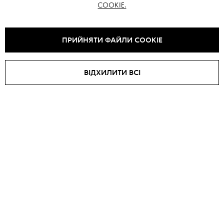
COOKIE.
ВАМ ТАКОЖ МОЖЕ СПОДОБАТИСЯ
ПРИЙНЯТИ ФАЙЛИ COOKIE
ВІДХИЛИТИ ВСІ
Дублянка BLAZER
Дублянка PARIS
₴
58300
₴
63600