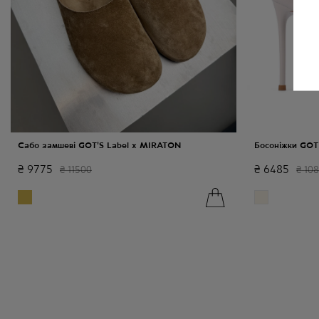
Сабо замшеві GOT'S Label x MIRATON
Босоніжки GOT
₴
9775
₴
6485
₴
11500
₴
108