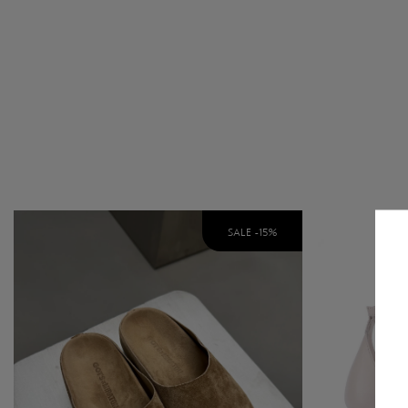
SALE -
15
%