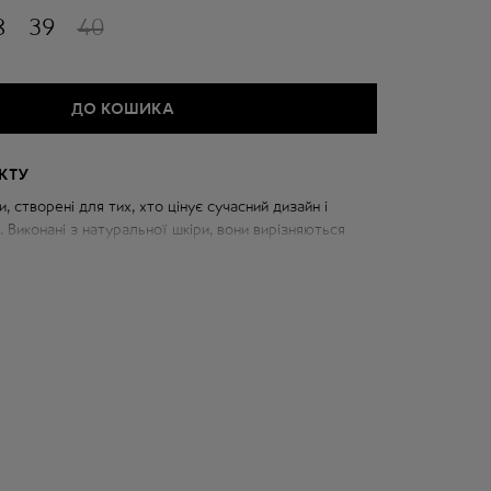
8
39
40
ДО КОШИКА
КТУ
и, створені для тих, хто цінує сучасний дизайн і
 Виконані з натуральної шкіри, вони вирізняються
ремінцями та оригінальним каблуком, що додає
кожному образу.