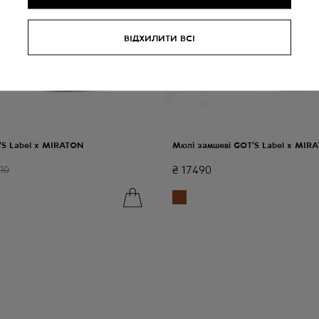
ВІДХИЛИТИ ВСІ
'S Label x MIRATON
Мюлі замшеві GOT'S Label x MIR
₴
17490
10