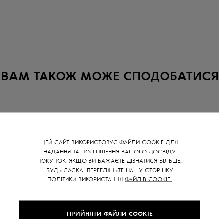
ВАМ ТАКОЖ МОЖЕ СПОДОБАТИСЯ
SALE -
40
%
ЦЕЙ САЙТ ВИКОРИСТОВУЄ ФАЙЛИ COOKIE ДЛЯ
НАДАННЯ ТА ПОЛІПШЕННЯ ВАШОГО ДОСВІДУ
ПОКУПОК. ЯКЩО ВИ БАЖАЄТЕ ДІЗНАТИСЯ БІЛЬШЕ,
БУДЬ ЛАСКА, ПЕРЕГЛЯНЬТЕ НАШУ СТОРІНКУ
ПОЛІТИКИ ВИКОРИСТАННЯ
ФАЙЛІВ COOKIE.
ПРИЙНЯТИ ФАЙЛИ COOKIE