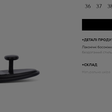
36
37
3
+
ДЕТАЛІ ПРОДУ
Лаконічні босоніжк
бездоганний стиль.
мінімалістичними 
модного акценту 
+
СКЛАД
Натуральна шкіра