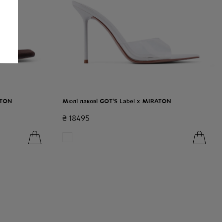
ATON
Мюлі лакові GOT'S Label x MIRATON
₴
18495