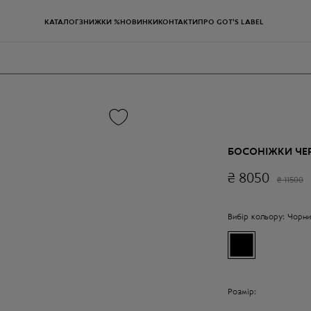
КАТАЛОГ
ЗНИЖКИ %
НОВИНКИ
КОНТАКТИ
ПРО GOT'S LABEL
БОСОНІЖКИ ЧЕР
₴
8050
₴
11500
Вибір кольору:
Чорни
Розмір: